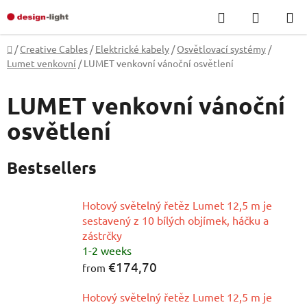
Skip
Search
SHOPP
to
CART
content
Home
/
Creative Cables
/
Elektrické kabely
/
Osvětlovací systémy
/
Lumet venkovní
/
LUMET venkovní vánoční osvětlení
LUMET venkovní vánoční
osvětlení
Bestsellers
Hotový světelný řetěz Lumet 12,5 m je
sestavený z 10 bílých objímek, háčku a
zástrčky
1-2 weeks
€174,70
from
Hotový světelný řetěz Lumet 12,5 m je