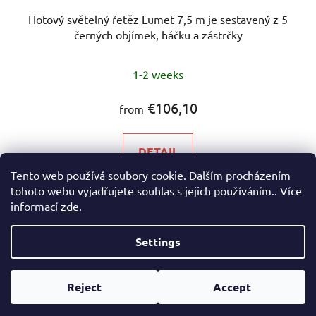
Hotový světelný řetěz Lumet 7,5 m je sestavený z 5
černých objímek, háčku a zástrčky
1-2 weeks
€106,10
from
DETAIL
Tento web používá soubory cookie. Dalším procházením
tohoto webu vyjadřujete souhlas s jejich používáním.. Více
informací
zde
.
4
items total
L
Settings
i
s
F
Created by Shoptet
t
o
Reject
Accept
Copyright 2026
eshop Hynek Medřický
. All rights
i
o
reserved.
n