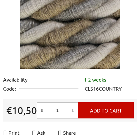
out
of
5
stars.
Availability
1-2 weeks
Code:
CLS16COUNTRY
€10,50
ADD TO CART
Measure price:
Print
Ask
Share