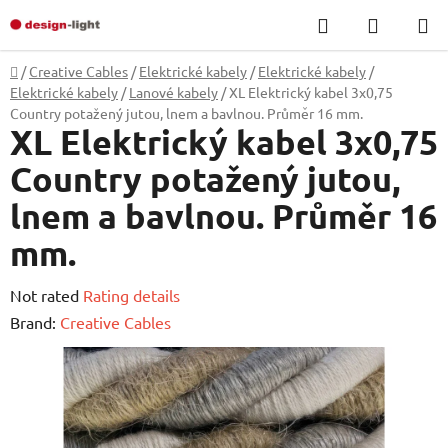
Skip
Search
SHOPP
to
CART
content
Home
/
Creative Cables
/
Elektrické kabely
/
Elektrické kabely
/
Elektrické kabely
/
Lanové kabely
/
XL Elektrický kabel 3x0,75
Country potažený jutou, lnem a bavlnou. Průměr 16 mm.
XL Elektrický kabel 3x0,75
Country potažený jutou,
lnem a bavlnou. Průměr 16
mm.
The
Not rated
Rating details
average
Brand:
Creative Cables
product
rating
is
0,0