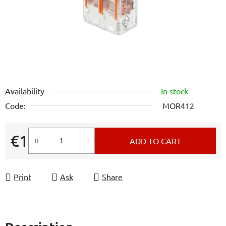
stars.
Availability
In stock
Code:
MOR412
€1
ADD TO CART
Measure price:
Print
Ask
Share