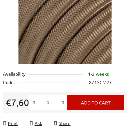
out
of
5
stars.
Availability
1-2 weeks
Code:
XZ15CM27
€7,60
ADD TO CART
Measure price:
Print
Ask
Share