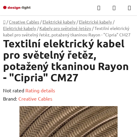
Skip
Search
SHOPP
to
CART
content
Home
/
Creative Cables
/
Elektrické kabely
/
Elektrické kabely
/
Elektrické kabely
/
Kabely pro světelné řetězy
/
Textilní elektrický
kabel pro světelný řetěz, potažený tkaninou Rayon - "Cipria" CM27
Textilní elektrický kabel
pro světelný řetěz,
potažený tkaninou Rayon
- "Cipria" CM27
The
Not rated
Rating details
average
Brand:
Creative Cables
product
rating
is
0,0