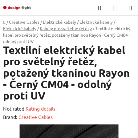
Skip
Search
SHOPP
to
CART
content
Home
/
Creative Cables
/
Elektrické kabely
/
Elektrické kabely
/
Elektrické kabely
/
Kabely pro světelné řetězy
/
Textilní elektrický
kabel pro světelný řetěz, potažený tkaninou Rayon - Černý CM04 -
odolný proti UV
Textilní elektrický kabel
pro světelný řetěz,
potažený tkaninou Rayon
- Černý CM04 - odolný
proti UV
The
Not rated
Rating details
average
Brand:
Creative Cables
product
rating