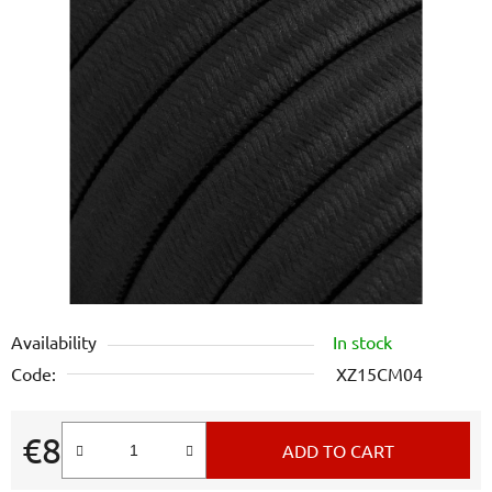
is
0,0
out
of
5
stars.
Availability
In stock
Code:
XZ15CM04
€8
ADD TO CART
Measure price: