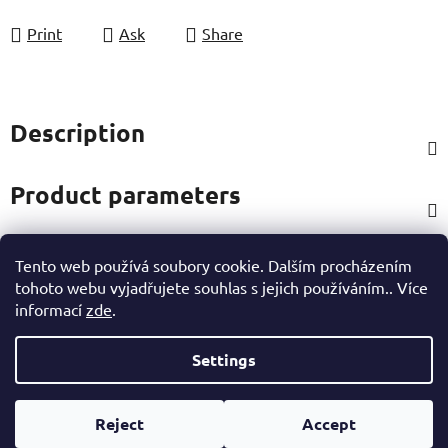
Print
Ask
Share
Description
Product parameters
Tento web používá soubory cookie. Dalším procházením
Rating
tohoto webu vyjadřujete souhlas s jejich používáním.. Více
informací
zde
.
Other information
Settings
F
Created by Shoptet
o
Reject
Accept
Copyright 2026
eshop Hynek Medřický
. All rights
o