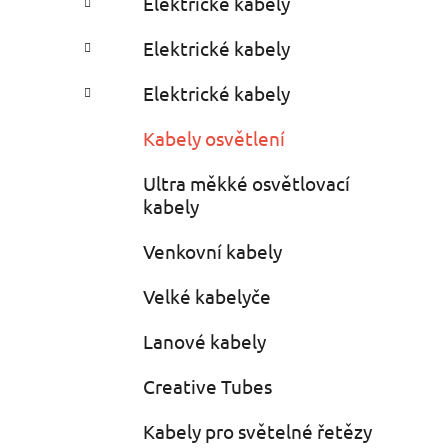
Elektrické kabely
i
r
e
Elektrické kabely
s
Elektrické kabely
Kabely osvětlení
Ultra měkké osvětlovací
kabely
Venkovní kabely
Velké kabelyče
Lanové kabely
Creative Tubes
Kabely pro světelné řetězy