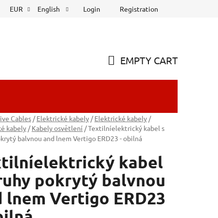
Login
Registration
EUR
English
EMPTY CART
SHOPPING
CART
ive Cables
/
Elektrické kabely
/
Elektrické kabely
/
ké kabely
/
Kabely osvětlení
/
Textilníelektrický kabel s
krytý balvnou and lnem Vertigo ERD23 - obilná
tilníelektrický kabel
ruhy pokrytý balvnou
 lnem Vertigo ERD23
bilná