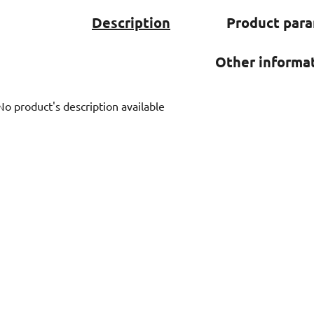
Description
Product par
Other informa
No product's description available