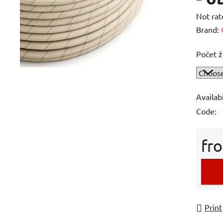
The
Not rat
averag
Brand:
product
Počet ž
rating
is
0,0
out
Availabi
of
Code:
5
stars.
fr
Measur
Print