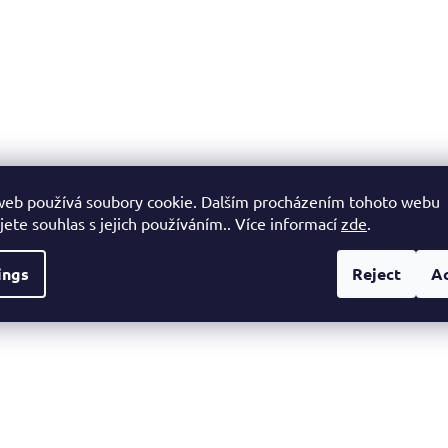
web používá soubory cookie. Dalším procházením tohoto webu
jete souhlas s jejich používáním.. Více informací
zde
.
ings
Reject
A