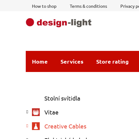
Skip
How to shop
Terms & conditions
Privacy p
to
content
Home
Services
Store rating
S
C
Skip
Stolní svítidla
a
i
categories
t
d
Vitae
e
e
g
b
Creative Cables
o
a
r