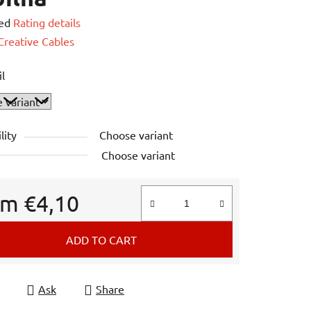
ed
Rating details
e
Creative Cables
il
lity
Choose variant
Choose variant
om
€4,10
e price:
ADD TO CART
Ask
Share