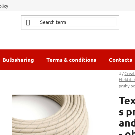
olicy
Bulbsharing
Terms & conditions
Contacts
Home
/
Creat
Elektric
pruhy po
Tex
s p
and
- o