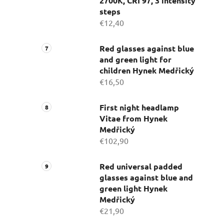
2700K, CRI 97, 3 intensity
steps
€12,40
Red glasses against blue
and green light for
children Hynek Medřický
€16,50
First night headlamp
Vitae from Hynek
Medřický
€102,90
Red universal padded
glasses against blue and
green light Hynek
Medřický
€21,90