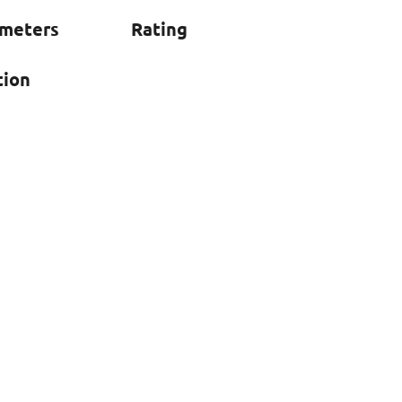
ameters
Rating
tion