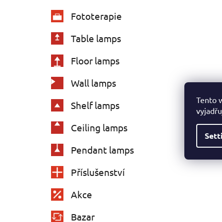
Fototerapie
Table lamps
Floor lamps
Wall lamps
Tento 
Shelf lamps
vyjadřu
Ceiling lamps
Sett
Pendant lamps
Příslušenství
Akce
Bazar