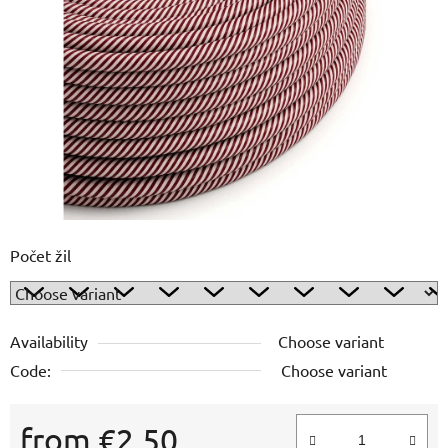
out
of
5
stars.
Počet žil
Availability
Choose variant
Code:
Choose variant
from
€2,50