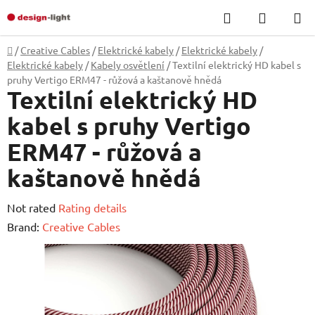
Skip
Search
SHOPP
to
CART
content
Home
/
Creative Cables
/
Elektrické kabely
/
Elektrické kabely
/
Elektrické kabely
/
Kabely osvětlení
/
Textilní elektrický HD kabel s
pruhy Vertigo ERM47 - růžová a kaštanově hnědá
Textilní elektrický HD
kabel s pruhy Vertigo
ERM47 - růžová a
kaštanově hnědá
The
Not rated
Rating details
average
Brand:
Creative Cables
product
rating
is
0,0