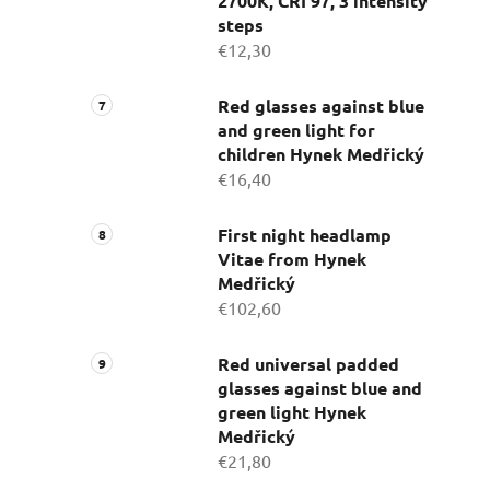
2700K, CRI 97, 3 intensity
steps
€12,30
Red glasses against blue
and green light for
children Hynek Medřický
€16,40
First night headlamp
Vitae from Hynek
Medřický
€102,60
Red universal padded
glasses against blue and
green light Hynek
Medřický
€21,80