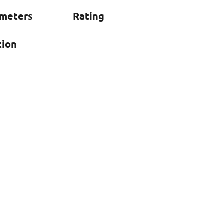
ameters
Rating
tion