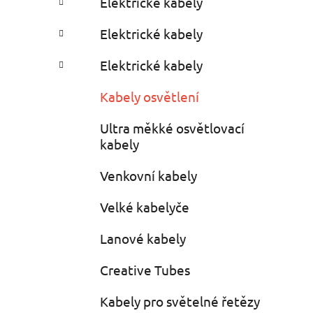
Elektrické kabely
i
r
e
Elektrické kabely
s
Elektrické kabely
Kabely osvětlení
Ultra měkké osvětlovací
kabely
Venkovní kabely
Velké kabelyče
Lanové kabely
Creative Tubes
Kabely pro světelné řetězy