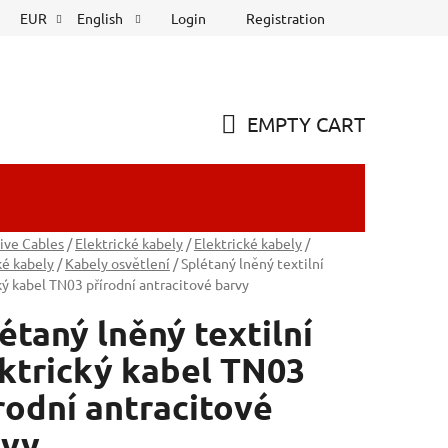
Login
Registration
EUR
English
EMPTY CART
SHOPPING
CART
ive Cables
/
Elektrické kabely
/
Elektrické kabely
/
ké kabely
/
Kabely osvětlení
/
Splétaný lněný textilní
ký kabel TN03 přírodní antracitové barvy
étaný lněný textilní
ktrický kabel TN03
rodní antracitové
rvy