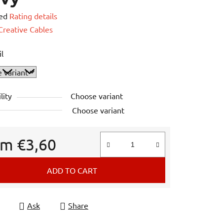
ed
Rating details
e
Creative Cables
il
lity
Choose variant
Choose variant
om
€3,60
e price:
ADD TO CART
Ask
Share