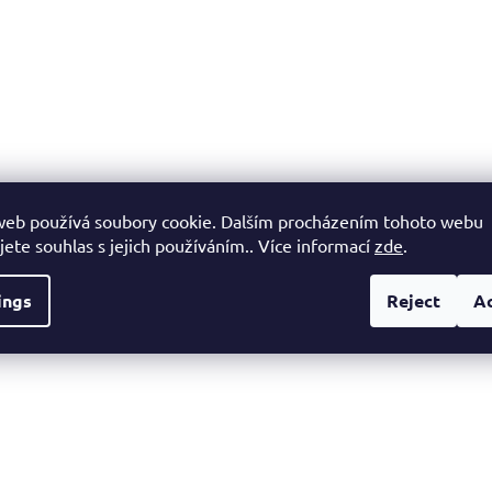
web používá soubory cookie. Dalším procházením tohoto webu
jete souhlas s jejich používáním.. Více informací
zde
.
ings
Reject
A