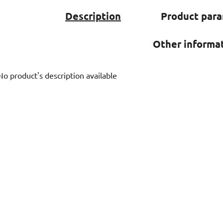
Description
Product par
Other informa
No product's description available