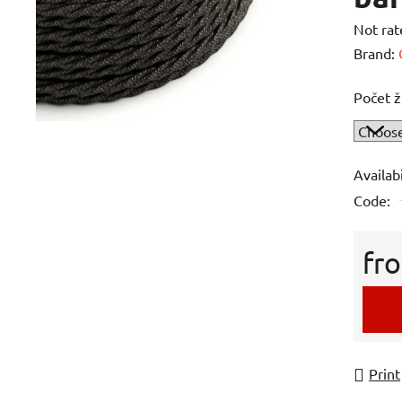
The
Not rat
averag
Brand:
product
Počet ž
rating
is
0,0
out
Availabi
of
Code:
5
stars.
fr
Measur
Print