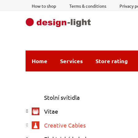
Skip
How to shop
Terms & conditions
Privacy p
to
content
Home
Services
Store rating
S
C
Skip
Stolní svítidla
a
i
categories
t
d
Vitae
e
e
g
b
Creative Cables
o
a
r