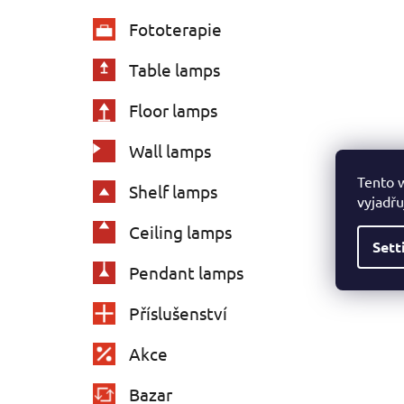
Fototerapie
Table lamps
Floor lamps
Wall lamps
Tento 
Shelf lamps
vyjadřu
Ceiling lamps
Sett
Pendant lamps
Příslušenství
Akce
Bazar