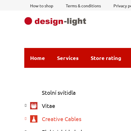
Skip
How to shop
Terms & conditions
Privacy p
to
content
Home
Services
Store rating
S
C
Skip
Stolní svítidla
a
i
categories
t
d
Vitae
e
e
g
b
Creative Cables
o
a
r