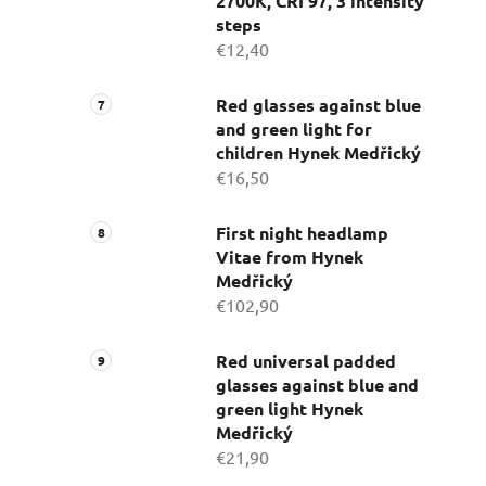
2700K, CRI 97, 3 intensity
steps
€12,40
Red glasses against blue
and green light for
children Hynek Medřický
€16,50
First night headlamp
Vitae from Hynek
Medřický
€102,90
Red universal padded
glasses against blue and
green light Hynek
Medřický
€21,90