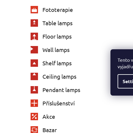
Fototerapie
Table lamps
Floor lamps
Wall lamps
Tento 
Shelf lamps
vyjadřu
Ceiling lamps
Sett
Pendant lamps
Příslušenství
Akce
Bazar