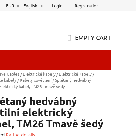
Login
Registration
EUR
English
EMPTY CART
SHOPPING
CART
ive Cables
/
Elektrické kabely
/
Elektrické kabely
/
ké kabely
/
Kabely osvětlení
/
Splétaný hedvábný
 elektrický kabel, TM26 Tmavě šedý
létaný hedvábný
tilní elektrický
el, TM26 Tmavě šedý
ed
Rating details