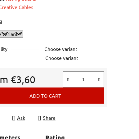
e
Creative Cables
il
lity
Choose variant
Choose variant
om
€3,60
e price:
ADD TO CART
Ask
Share
ameters
Rating