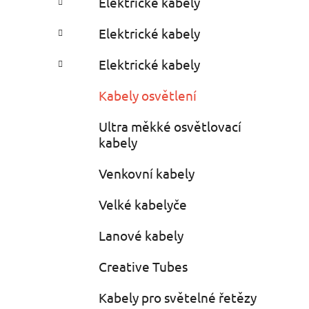
Elektrické kabely
i
r
e
Elektrické kabely
s
Elektrické kabely
Kabely osvětlení
Ultra měkké osvětlovací
kabely
Venkovní kabely
Velké kabelyče
Lanové kabely
Creative Tubes
Kabely pro světelné řetězy