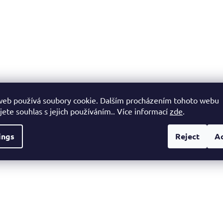
web používá soubory cookie. Dalším procházením tohoto webu
jete souhlas s jejich používáním.. Více informací
zde
.
ings
Reject
A