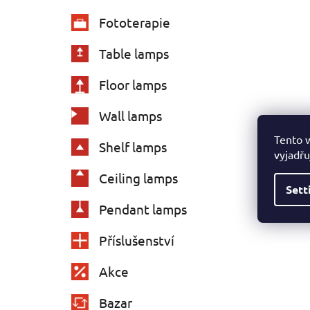
Fototerapie
Table lamps
Floor lamps
Wall lamps
Tento 
Shelf lamps
vyjadřu
Ceiling lamps
Sett
Pendant lamps
Příslušenství
Akce
Bazar