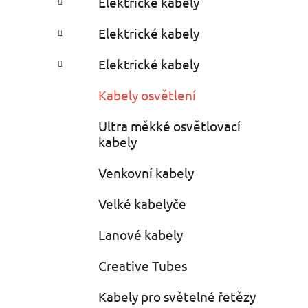
Elektrické kabely
i
r
e
Elektrické kabely
s
Elektrické kabely
Kabely osvětlení
Ultra měkké osvětlovací
kabely
Venkovní kabely
Velké kabelyče
Lanové kabely
Creative Tubes
Kabely pro světelné řetězy