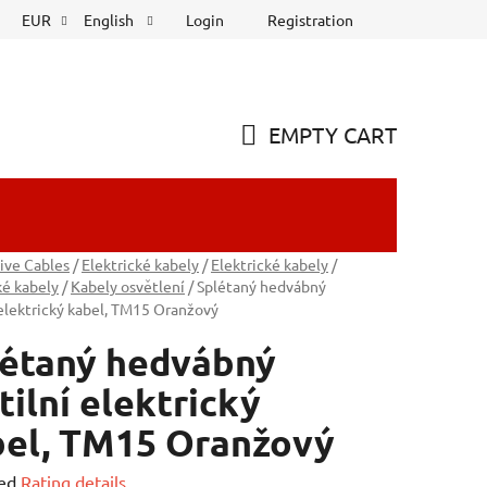
Login
Registration
EUR
English
EMPTY CART
SHOPPING
CART
ive Cables
/
Elektrické kabely
/
Elektrické kabely
/
ké kabely
/
Kabely osvětlení
/
Splétaný hedvábný
 elektrický kabel, TM15 Oranžový
létaný hedvábný
tilní elektrický
bel, TM15 Oranžový
ed
Rating details