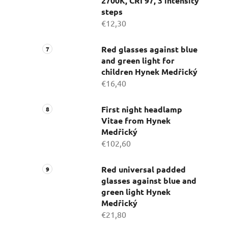
2700K, CRI 97, 3 intensity
steps
€12,30
Red glasses against blue
and green light for
children Hynek Medřický
€16,40
First night headlamp
Vitae from Hynek
Medřický
€102,60
Red universal padded
glasses against blue and
green light Hynek
Medřický
€21,80