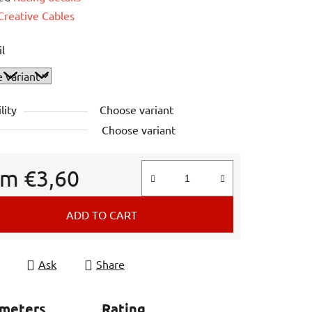
e
Creative Cables
il
lity
Choose variant
Choose variant
om
€3,60
e price:
ADD TO CART
Ask
Share
ameters
Rating