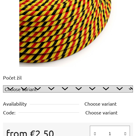
out
of
5
stars.
Počet žil
Availability
Choose variant
Code:
Choose variant
from
€2,50