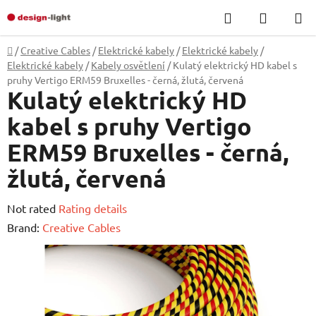
Skip
Search
SHOPP
to
CART
content
Home
/
Creative Cables
/
Elektrické kabely
/
Elektrické kabely
/
Elektrické kabely
/
Kabely osvětlení
/
Kulatý elektrický HD kabel s
pruhy Vertigo ERM59 Bruxelles - černá, žlutá, červená
Kulatý elektrický HD
kabel s pruhy Vertigo
ERM59 Bruxelles - černá,
žlutá, červená
The
Not rated
Rating details
average
Brand:
Creative Cables
product
rating
is
0,0