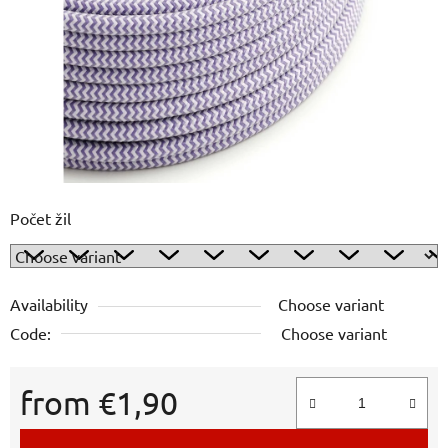
5
stars.
Počet žil
Availability
Choose variant
Code:
Choose variant
from
€1,90
Measure price: