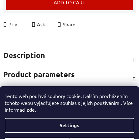
ADD TO CART
Print
Ask
Share
Description
Product parameters
Tento web používá soubory cookie. Dalším procházením
Rating
tohoto webu vyjadřujete souhlas s jejich používáním.. Více
informací
zde
.
Other information
Settings
F