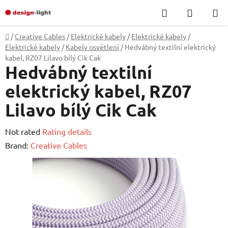
Skip
Search
SHOPP
to
CART
content
Home
/
Creative Cables
/
Elektrické kabely
/
Elektrické kabely
/
Elektrické kabely
/
Kabely osvětlení
/
Hedvábný textilní elektrický
kabel, RZ07 Lilavo bílý Cik Cak
Hedvábný textilní
elektrický kabel, RZ07
Lilavo bílý Cik Cak
The
Not rated
Rating details
average
Brand:
Creative Cables
product
rating
is
0,0
out
of