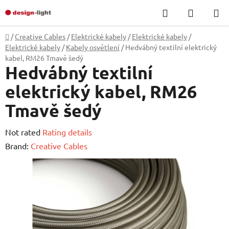
Skip
Search
SHOPP
to
CART
content
Home
/
Creative Cables
/
Elektrické kabely
/
Elektrické kabely
/
Elektrické kabely
/
Kabely osvětlení
/
Hedvábný textilní elektrický
kabel, RM26 Tmavě šedý
Hedvábný textilní
elektrický kabel, RM26
Tmavě šedý
The
Not rated
Rating details
average
Brand:
Creative Cables
product
rating
is
0,0
out
of