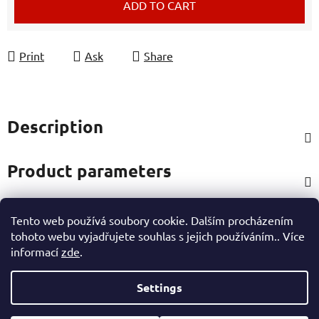
ADD TO CART
Print
Ask
Share
Description
Product parameters
Tento web používá soubory cookie. Dalším procházením
Rating
tohoto webu vyjadřujete souhlas s jejich používáním.. Více
informací
zde
.
Other information
Settings
F