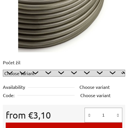
5
stars.
Počet žil
Availability
Choose variant
Code:
Choose variant
from
€3,10
Measure price: