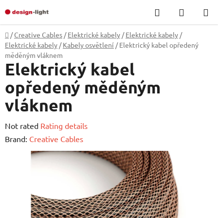
Skip
Search
SHOPP
to
CART
content
Home
/
Creative Cables
/
Elektrické kabely
/
Elektrické kabely
/
Elektrické kabely
/
Kabely osvětlení
/
Elektrický kabel opředený
měděným vláknem
Elektrický kabel
opředený měděným
vláknem
The
Not rated
Rating details
average
Brand:
Creative Cables
product
rating
is
0,0
out
of