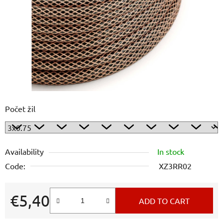
5
stars.
Počet žil
Availability
In stock
Code:
XZ3RR02
€5,40
ADD TO CART
Measure price: