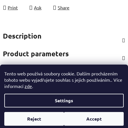
Print
Ask
Share
Description
Product parameters
Tento web používá soubory cookie. Dalším procházením
Rating
tohoto webu vyjadřujete souhlas s jejich používáním.. Více
informací
zde
.
Other information
Settings
F
Created by Shoptet
o
Reject
Accept
Copyright 2026
eshop Hynek Medřický
. All rights
o
reserved.