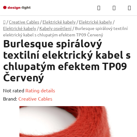
Skip
Search
SHOPP
to
CART
content
Home
/
Creative Cables
/
Elektrické kabely
/
Elektrické kabely
/
Elektrické kabely
/
Kabely osvětlení
/
Burlesque spirálový textilní
elektrický kabel s chlupatým efektem TP09 Červený
Burlesque spirálový
textilní elektrický kabel s
chlupatým efektem TP09
Červený
The
Not rated
Rating details
average
Brand:
Creative Cables
product
rating
is
0,0