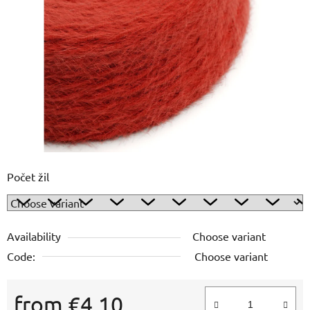
out
of
5
stars.
Počet žil
Availability
Choose variant
Code:
Choose variant
from
€4,10