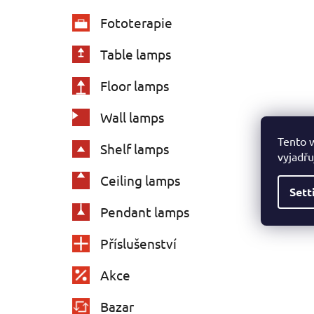
Fototerapie
Table lamps
Floor lamps
Wall lamps
Tento 
Shelf lamps
vyjadřu
Ceiling lamps
Sett
Pendant lamps
Příslušenství
Akce
Bazar