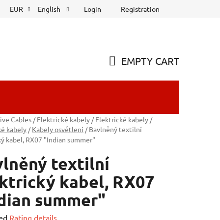
Login
Registration
EUR
English
EMPTY CART
SHOPPING
CART
ive Cables
/
Elektrické kabely
/
Elektrické kabely
/
ké kabely
/
Kabely osvětlení
/
Bavlněný textilní
ký kabel, RX07 "Indian summer"
lněný textilní
ktrický kabel, RX07
dian summer"
ed
Rating details