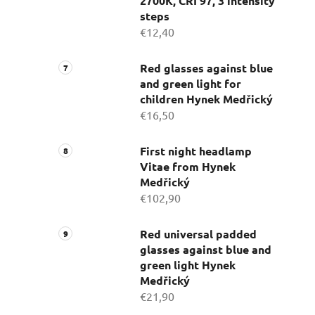
2700K, CRI 97, 3 intensity
steps
€12,40
Red glasses against blue
and green light for
children Hynek Medřický
€16,50
First night headlamp
Vitae from Hynek
Medřický
€102,90
Red universal padded
glasses against blue and
green light Hynek
Medřický
€21,90