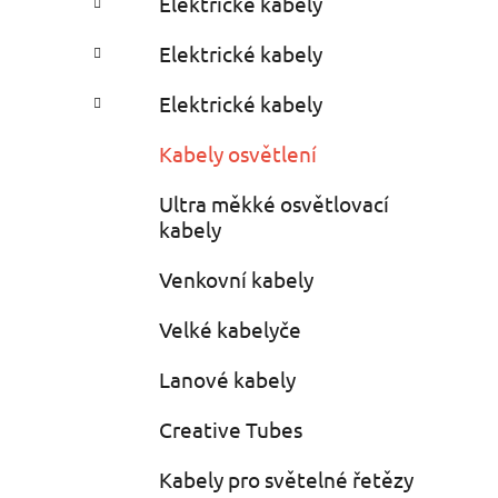
Elektrické kabely
i
r
e
Elektrické kabely
s
Elektrické kabely
Kabely osvětlení
Ultra měkké osvětlovací
kabely
Venkovní kabely
Velké kabelyče
Lanové kabely
Creative Tubes
Kabely pro světelné řetězy