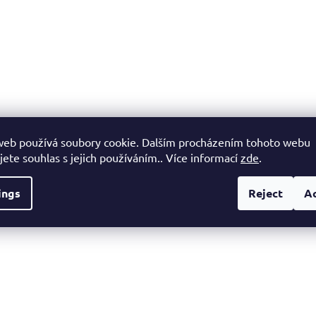
web používá soubory cookie. Dalším procházením tohoto webu
jete souhlas s jejich používáním.. Více informací
zde
.
ings
Reject
A