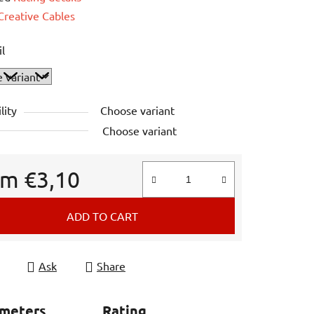
e
Creative Cables
il
lity
Choose variant
Choose variant
om
€3,10
e price:
ADD TO CART
Ask
Share
ameters
Rating