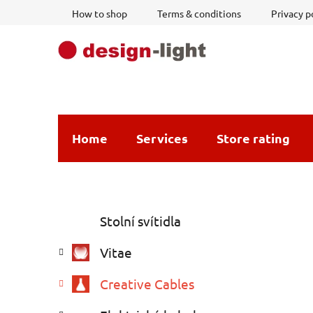
Skip
How to shop
Terms & conditions
Privacy p
to
content
Home
Services
Store rating
S
C
Skip
Stolní svítidla
a
i
categories
t
d
Vitae
e
e
g
b
Creative Cables
o
a
r