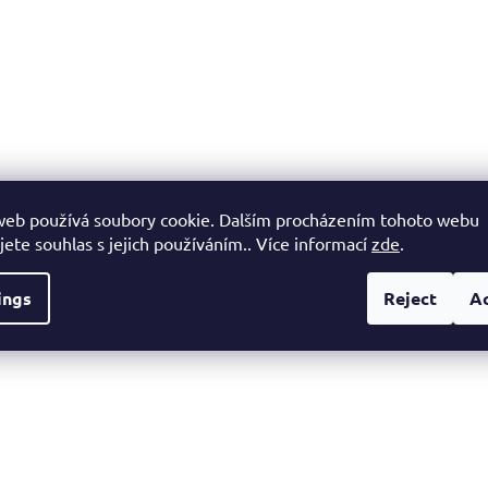
web používá soubory cookie. Dalším procházením tohoto webu
jete souhlas s jejich používáním.. Více informací
zde
.
ings
Reject
A