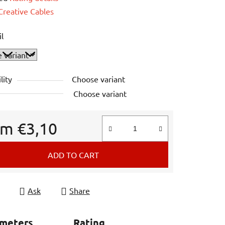
e
Creative Cables
il
lity
Choose variant
Choose variant
om
€3,10
e price:
ADD TO CART
Ask
Share
ameters
Rating