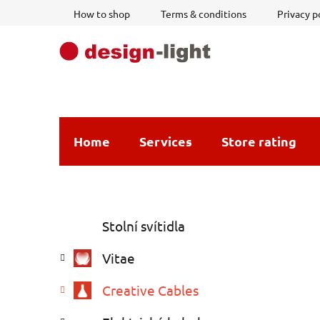
Skip
How to shop
Terms & conditions
Privacy p
to
content
Home
Services
Store rating
S
C
Skip
Stolní svítidla
a
i
categories
t
d
Vitae
e
e
g
b
Creative Cables
o
a
r