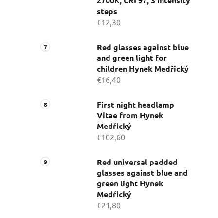
2700K, CRI 97, 3 intensity
steps
€12,30
Red glasses against blue
and green light for
children Hynek Medřický
€16,40
First night headlamp
Vitae from Hynek
Medřický
€102,60
Red universal padded
glasses against blue and
green light Hynek
Medřický
€21,80