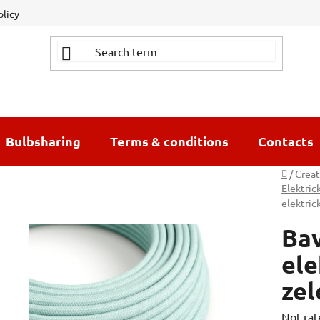
olicy
Bulbsharing
Terms & conditions
Contacts
Home
/
Creat
Elektric
elektric
Bav
ele
zel
The
Not rat