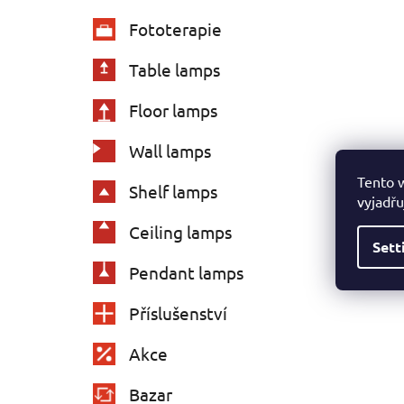
Fototerapie
Table lamps
Floor lamps
Wall lamps
Tento 
Shelf lamps
vyjadřu
Ceiling lamps
Sett
Pendant lamps
Příslušenství
Akce
Bazar