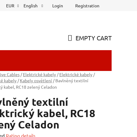
Login
Registration
EUR
English
EMPTY CART
SHOPPING
CART
ive Cables
/
Elektrické kabely
/
Elektrické kabely
/
ké kabely
/
Kabely osvětlení
/
Bavlněný textilní
ký kabel, RC18 zelený Celadon
lněný textilní
ktrický kabel, RC18
ený Celadon
ed
Rating details