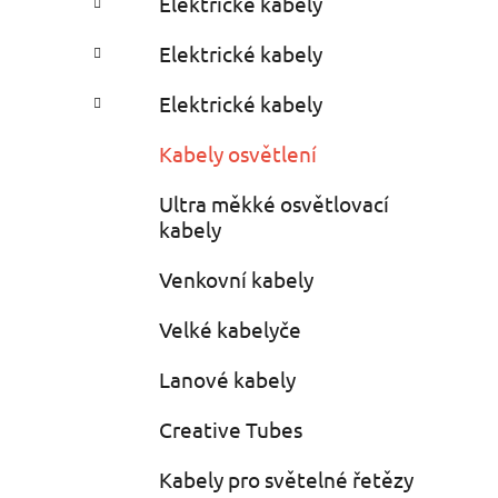
Elektrické kabely
i
r
e
Elektrické kabely
s
Elektrické kabely
Kabely osvětlení
Ultra měkké osvětlovací
kabely
Venkovní kabely
Velké kabelyče
Lanové kabely
Creative Tubes
Kabely pro světelné řetězy