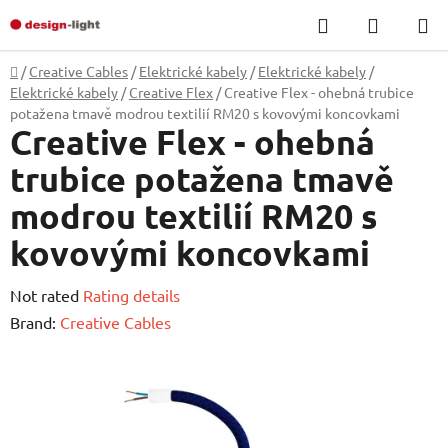
Skip
Search
SHOPP
to
CART
content
Home
/
Creative Cables
/
Elektrické kabely
/
Elektrické kabely
/
Elektrické kabely
/
Creative Flex
/
Creative Flex - ohebná trubice
potažena tmavě modrou textilií RM20 s kovovými koncovkami
Creative Flex - ohebná
trubice potažena tmavě
modrou textilií RM20 s
kovovými koncovkami
The
Not rated
Rating details
average
Brand:
Creative Cables
product
rating
is
0,0