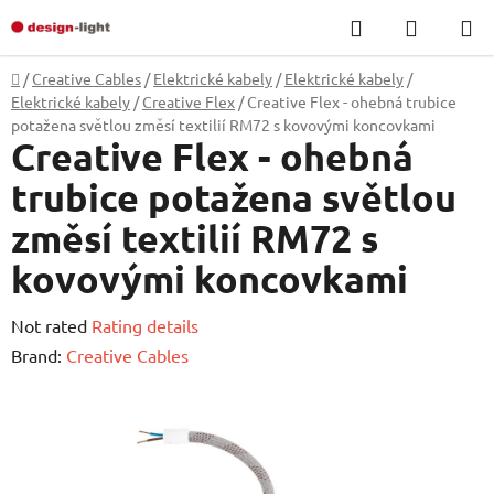
Skip
Search
SHOPP
to
CART
content
Home
/
Creative Cables
/
Elektrické kabely
/
Elektrické kabely
/
Elektrické kabely
/
Creative Flex
/
Creative Flex - ohebná trubice
potažena světlou změsí textilií RM72 s kovovými koncovkami
Creative Flex - ohebná
trubice potažena světlou
změsí textilií RM72 s
kovovými koncovkami
The
Not rated
Rating details
average
Brand:
Creative Cables
product
rating
is
0,0