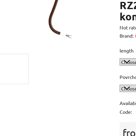
RZ
ko
The
Not rat
averag
Brand:
product
length
rating
is
0,0
out
Povrch
of
5
stars.
Availabi
Code:
fr