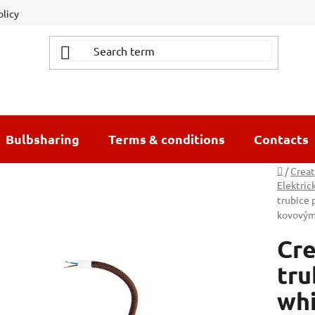
olicy
Bulbsharing
Terms & conditions
Contacts
Home
/
Creat
Elektric
trubice 
kovovým
Cre
tru
whi