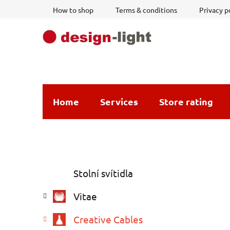
Skip
How to shop
Terms & conditions
Privacy p
to
content
Home
Services
Store rating
S
C
Skip
Stolní svítidla
a
i
categories
t
d
Vitae
e
e
g
b
Creative Cables
o