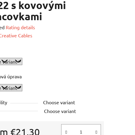
22 s kovovými
ncovkami
ed
Rating details
e
Creative Cables
ová úprava
lity
Choose variant
Choose variant
om
€21,30