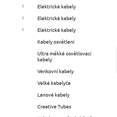
a
r
Elektrické kabely
i
r
e
Elektrické kabely
s
Elektrické kabely
Kabely osvětlení
Ultra měkké osvětlovací
kabely
Venkovní kabely
Velké kabelyče
Lanové kabely
Creative Tubes