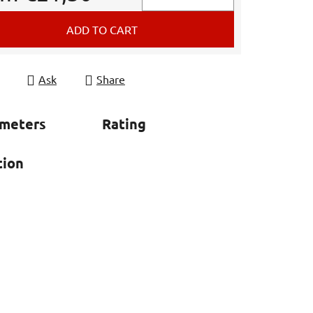
e price:
ADD TO CART
Ask
Share
ameters
Rating
tion