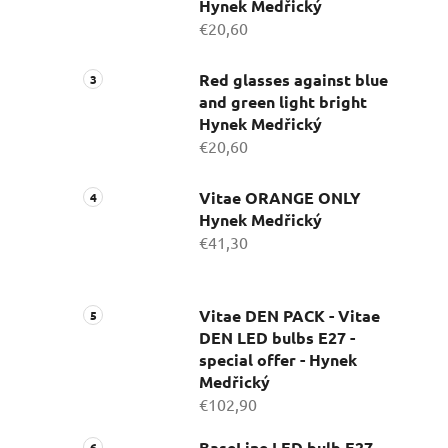
Hynek Medřický
€20,60
Red glasses against blue
and green light bright
Hynek Medřický
€20,60
Vitae ORANGE ONLY
Hynek Medřický
€41,30
Vitae DEN PACK - Vitae
DEN LED bulbs E27 -
special offer - Hynek
Medřický
€102,90
BaseLine LED bulb E27