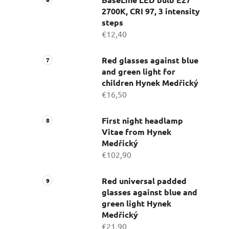
2700K, CRI 97, 3 intensity
steps
€12,40
Red glasses against blue
and green light for
children Hynek Medřický
€16,50
First night headlamp
Vitae from Hynek
Medřický
€102,90
Red universal padded
glasses against blue and
green light Hynek
Medřický
€21,90