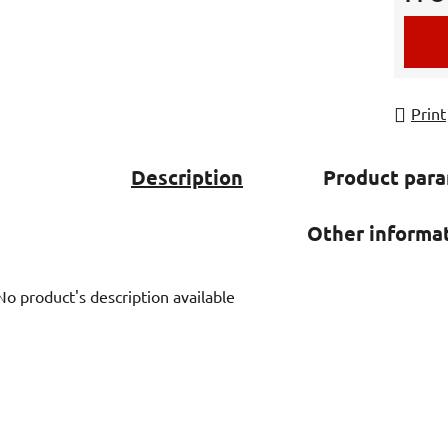
Measur
Print
Description
Product par
Other informa
No product's description available