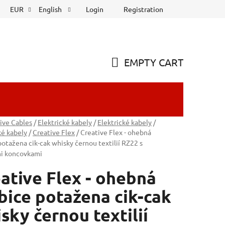
Login
Registration
EUR
English
EMPTY CART
SHOPPING
CART
ive Cables
/
Elektrické kabely
/
Elektrické kabely
/
ké kabely
/
Creative Flex
/
Creative Flex - ohebná
potažena cik-cak whisky černou textilií RZ22 s
i koncovkami
ative Flex - ohebná
bice potažena cik-cak
sky černou textilií