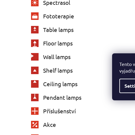
Spectrasol
Fototerapie
Table lamps
Floor lamps
Wall lamps
Tento 
Shelf lamps
vyjadřu
Ceiling lamps
Sett
Pendant lamps
Příslušenství
Akce