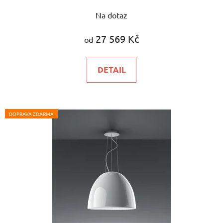
Průměrné
Na dotaz
hodnocení
produktu
27 569 Kč
od
je
5,0
DETAIL
z
5
hvězdiček.
DOPRAVA ZDARMA