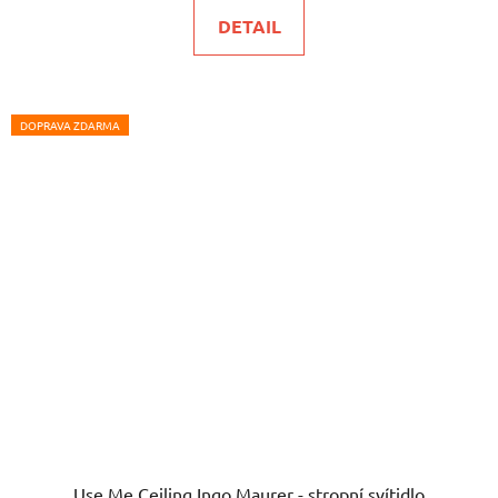
DETAIL
DOPRAVA ZDARMA
Use Me Ceiling Ingo Maurer - stropní svítidlo