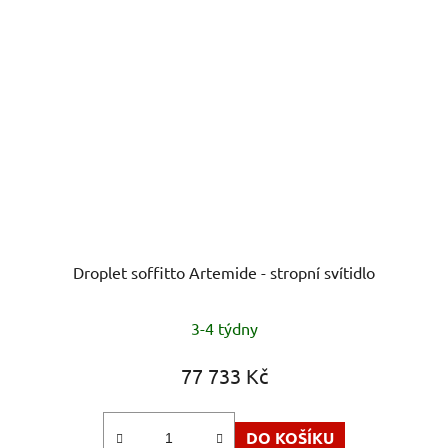
Droplet soffitto Artemide - stropní svítidlo
Průměrné
3-4 týdny
hodnocení
produktu
77 733 Kč
je
5,0
DO KOŠÍKU
z