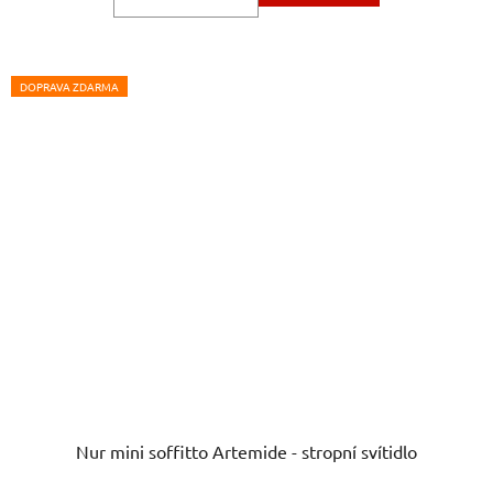
5
hvězdiček.
DOPRAVA ZDARMA
Nur mini soffitto Artemide - stropní svítidlo