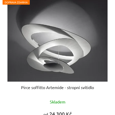
DOPRAVA ZDARMA
Pirce soffitto Artemide - stropní svítidlo
Skladem
24 300 Kč
od