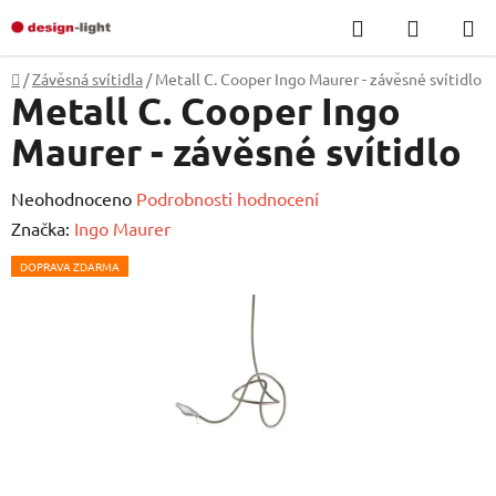
Přejít
Hledat
NÁKUP
na
KOŠÍK
obsah
Domů
/
Závěsná svítidla
/
Metall C. Cooper Ingo Maurer - závěsné svítidlo
Metall C. Cooper Ingo
Maurer - závěsné svítidlo
Průměrné
Neohodnoceno
Podrobnosti hodnocení
hodnocení
Značka:
Ingo Maurer
produktu
DOPRAVA ZDARMA
je
0,0
z
5
hvězdiček.