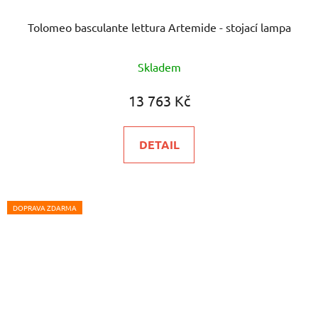
Tolomeo basculante lettura Artemide - stojací lampa
Průměrné
Skladem
hodnocení
produktu
13 763 Kč
je
5,0
DETAIL
z
5
hvězdiček.
DOPRAVA ZDARMA