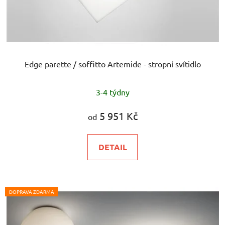
Edge parette / soffitto Artemide - stropní svítidlo
3-4 týdny
5 951 Kč
od
DETAIL
DOPRAVA ZDARMA