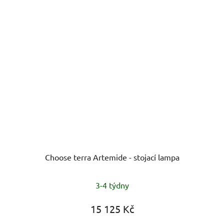
Choose terra Artemide - stojací lampa
Průměrné
3-4 týdny
hodnocení
produktu
15 125 Kč
je