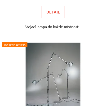
je
5,0
DETAIL
z
5
Stojací lampa do každé místnosti
hvězdiček.
DOPRAVA ZDARMA