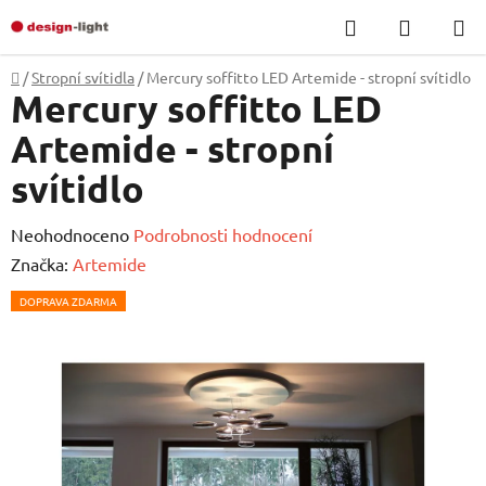
Přejít
Hledat
NÁKUP
na
KOŠÍK
obsah
Domů
/
Stropní svítidla
/
Mercury soffitto LED Artemide - stropní svítidlo
Mercury soffitto LED
Artemide - stropní
svítidlo
Průměrné
Neohodnoceno
Podrobnosti hodnocení
hodnocení
Značka:
Artemide
produktu
DOPRAVA ZDARMA
je
0,0
z
5
hvězdiček.