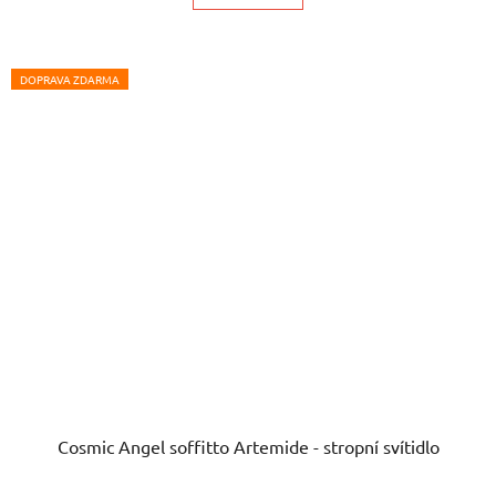
DOPRAVA ZDARMA
Cosmic Angel soffitto Artemide - stropní svítidlo
Průměrné