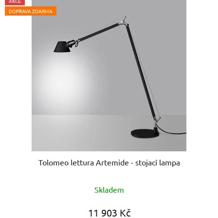
AKCE
DOPRAVA ZDARMA
Tolomeo lettura Artemide - stojací lampa
Průměrné
Skladem
hodnocení
produktu
11 903 Kč