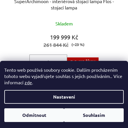
SuperArchimoon - interiérová stojací lampa Flos -
stojací lampa
Skladem
199 999 Kč
261 844 Kč
(–23 %)
DO KOŠÍKU
Tento web používá soubory cookie. Dalším procházením
tohoto webu vyjadřujete souhlas s jejich používáním.. Více
Omylem jsme objednali verzi do interieru, místo verze
informací
zde
.
pro exterier,nyní je vystavena na showroomu...
Nastavení
Z
Vytvořil Shoptet
á
Odmítnout
Souhlasím
Copyright 2026
eshop Hynek Medřický
. Všechna práva
p
vyhrazena.