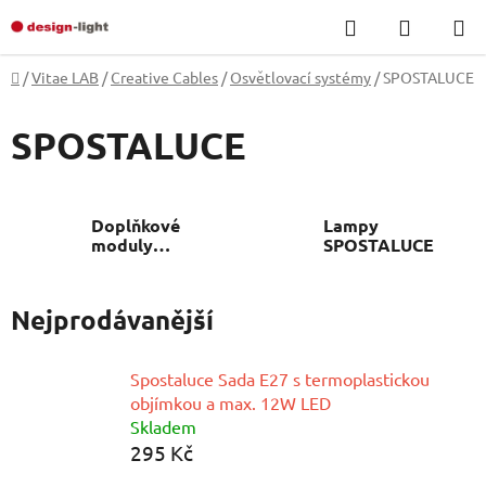
Přejít
Hledat
NÁKUP
na
KOŠÍK
obsah
Domů
/
Vitae LAB
/
Creative Cables
/
Osvětlovací systémy
/
SPOSTALUCE
SPOSTALUCE
Doplňkové
Lampy
moduly
SPOSTALUCE
Spostaluce
Nejprodávanější
Spostaluce Sada E27 s termoplastickou
objímkou a max. 12W LED
Skladem
295 Kč