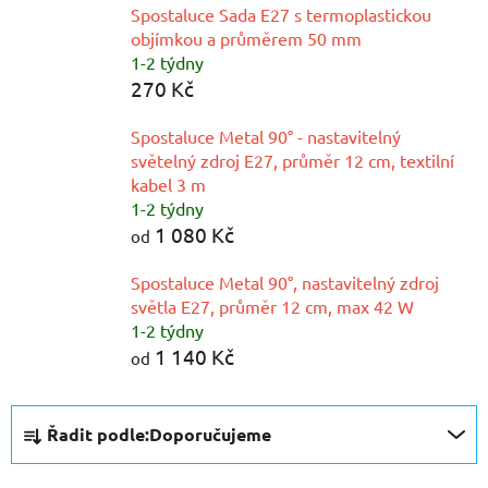
Spostaluce Sada E27 s termoplastickou
objímkou a průměrem 50 mm
1-2 týdny
270 Kč
Spostaluce Metal 90° - nastavitelný
světelný zdroj E27, průměr 12 cm, textilní
kabel 3 m
1-2 týdny
1 080 Kč
od
Spostaluce Metal 90°, nastavitelný zdroj
světla E27, průměr 12 cm, max 42 W
1-2 týdny
1 140 Kč
od
Ř
Řadit podle:
Doporučujeme
a
z