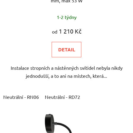
mm, max 53 W
1-2 týdny
1 210 Kč
od
DETAIL
Instalace stropních a nástěnných svítidel nebyla nikdy
jednodušší, a to ani na místech, která...
Neutrální - RN06
Neutrální - RD72