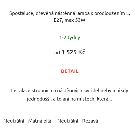
Spostaluce, dřevěná nástěnná lampa s prodloužením L,
E27, max 53W
1-2 týdny
1 525 Kč
od
DETAIL
Instalace stropních a nástěnných svítidel nebyla nikdy
jednodušší, a to ani na místech, která...
Neutrální - Matná bílá
Neutrální - Rezavá