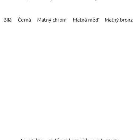
Bílá
Černá
Matný chrom
Matná měď
Matný bronz
Spostaluce, nástěnná kovová lampa L tvaru s