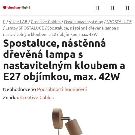
Přejít
Hledat
NÁKUP
na
KOŠÍK
obsah
Domů
/
Vitae LAB
/
Creative Cables
/
Osvětlovací systémy
/
SPOSTALUCE
/
Lampy SPOSTALUCE
/
Spostaluce, nástěnná dřevěná lampa s
nastavitelným kloubem a E27 objímkou, max. 42W
Spostaluce, nástěnná
dřevěná lampa s
nastavitelným kloubem a
E27 objímkou, max. 42W
Průměrné
Neohodnoceno
Podrobnosti hodnocení
hodnocení
Značka:
Creative Cables
produktu
je
0,0
z