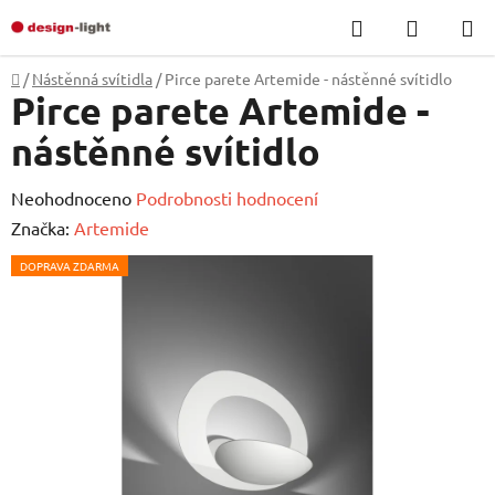
Přejít
Hledat
NÁKUP
na
KOŠÍK
obsah
Domů
/
Nástěnná svítidla
/
Pirce parete Artemide - nástěnné svítidlo
Pirce parete Artemide -
nástěnné svítidlo
Průměrné
Neohodnoceno
Podrobnosti hodnocení
hodnocení
Značka:
Artemide
produktu
DOPRAVA ZDARMA
je
0,0
z
5
hvězdiček.