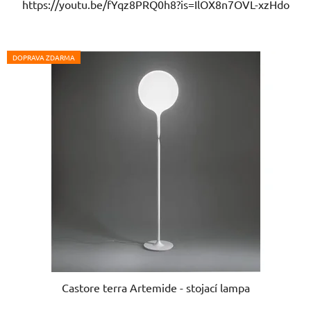
https://youtu.be/fYqz8PRQ0h8?is=IlOX8n7OVL-xzHdo
DOPRAVA ZDARMA
Castore terra Artemide - stojací lampa