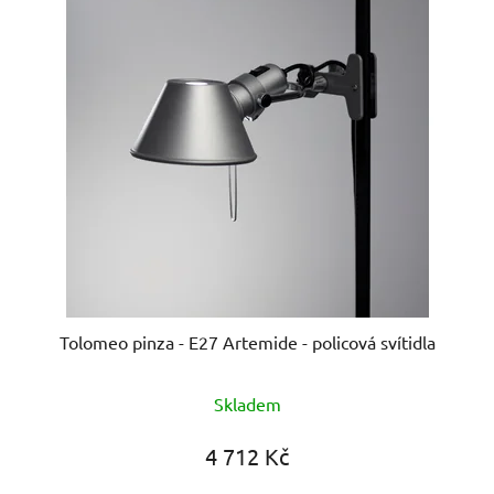
Tolomeo pinza - E27 Artemide - policová svítidla
Průměrné
Skladem
hodnocení
produktu
4 712 Kč
je