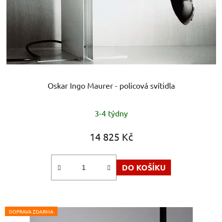
Oskar Ingo Maurer - policová svítidla
Průměrné
3-4 týdny
hodnocení
produktu
14 825 Kč
je
5,0
DO KOŠÍKU
z
5
hvězdiček.
DOPRAVA ZDARMA