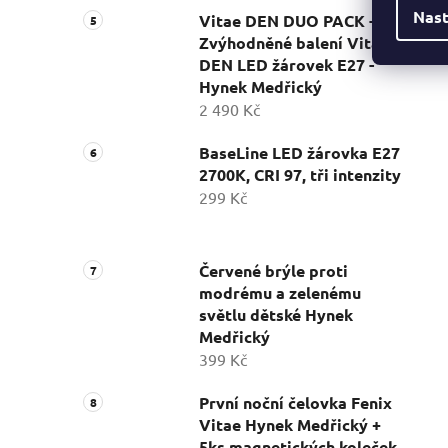
Nast
Vitae DEN DUO PACK -
Zvýhodněné balení Vitae
DEN LED žárovek E27 -
Hynek Medřický
2 490 Kč
BaseLine LED žárovka E27
2700K, CRI 97, tři intenzity
299 Kč
Červené brýle proti
modrému a zelenému
světlu dětské Hynek
Medřický
399 Kč
První noční čelovka Fenix
Vitae Hynek Medřický +
5ks magnetických koleček