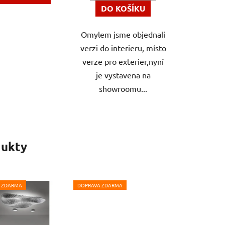
DO KOŠÍKU
Omylem jsme objednali
verzi do interieru, místo
verze pro exterier,nyní
je vystavena na
showroomu...
ukty
 ZDARMA
DOPRAVA ZDARMA