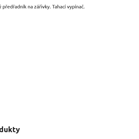
ý předřadník na zářivky. Tahací vypínač.
odukty