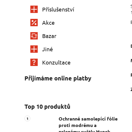
Příslušenství
Akce
Bazar
Jiné
Konzultace
Přijímáme online platby
Top 10 produktů
Ochranné samolepící fólie
proti modrému a
zelenému světlu Hynek