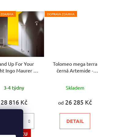
 ZDARMA
DOPRAVA ZDARMA
and Up For Your
Tolomeo mega terra
ht Ingo Maurer -
černá Artemide -
stojací lampa
stojací lampa
Průměrné
3-4 týdny
Skladem
hodnocení
produktu
28 816 Kč
26 285 Kč
od
je
5,0
DETAIL
z
5
DO KOŠÍKU