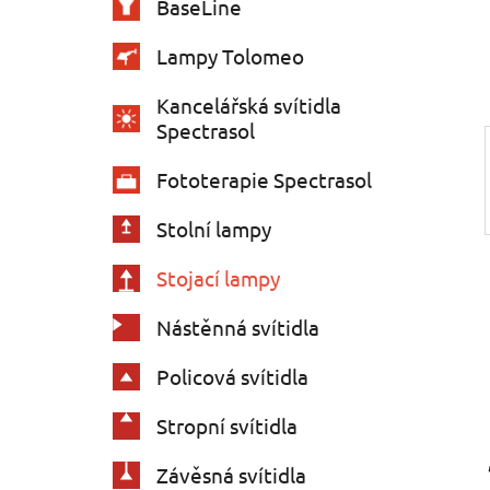
BaseLine
í
p
Lampy Tolomeo
a
Kancelářská svítidla
n
Spectrasol
e
l
Fototerapie Spectrasol
Stolní lampy
Stojací lampy
Nástěnná svítidla
Policová svítidla
Stropní svítidla
Závěsná svítidla