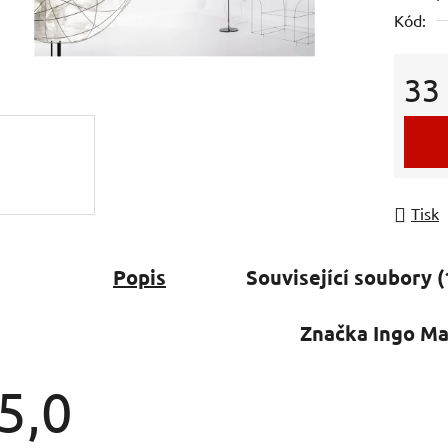
Kód:
5,0
z
5
33
hvězdič
Měrná
Tisk
Popis
Související soubory (
Značka
Ingo Ma
5,0