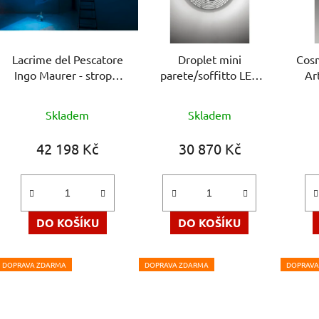
Lacrime del Pescatore
Droplet mini
Cosm
Ingo Maurer - stropní
parete/soffitto LED
Ar
svítidlo
Artemide - stropní
svítidlo
Skladem
Skladem
42 198 Kč
30 870 Kč
DO KOŠÍKU
DO KOŠÍKU
DOPRAVA ZDARMA
DOPRAVA ZDARMA
DOPRAVA