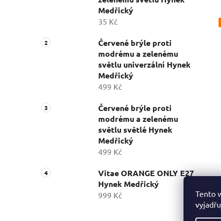
Medřický
35 Kč
Červené brýle proti
modrému a zelenému
světlu univerzální Hynek
Medřický
499 Kč
Červené brýle proti
modrému a zelenému
světlu světlé Hynek
Medřický
499 Kč
Vitae ORANGE ONLY E27
Hynek Medřický
Tento 
999 Kč
vyjadřu