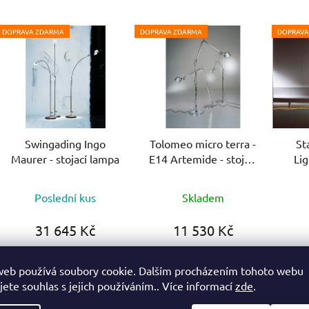
DOPRAVA ZDARMA
DOPRAVA ZDARMA
DOPRAVA
Swingading Ingo
Tolomeo micro terra -
St
Maurer - stojací lampa
E14 Artemide - stojací
Lig
lampa
Průměrné
Poslední kus
Skladem
hodnocení
produktu
31 645 Kč
11 530 Kč
je
5,0
web používá soubory cookie. Dalším procházením tohoto webu
DETAIL
z
jete souhlas s jejich používáním.. Více informací
zde
.
5
DO KOŠÍKU