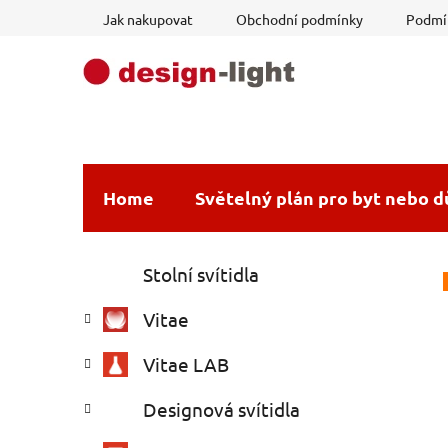
Přejít
Jak nakupovat
Obchodní podmínky
Podmín
na
obsah
Home
Světelný plán pro byt nebo 
P
K
Přeskočit
Stolní svítidla
a
o
kategorie
t
s
Vitae
e
t
g
r
Vitae LAB
o
a
r
Designová svítidla
i
n
e
n