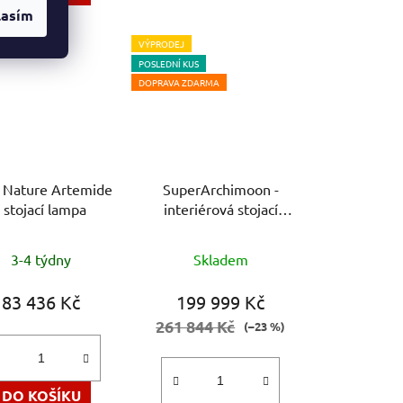
hvězdiček.
lasím
 ZDARMA
VÝPRODEJ
POSLEDNÍ KUS
DOPRAVA ZDARMA
Nature Artemide
SuperArchimoon -
- stojací lampa
interiérová stojací
lampa Flos - stojací
lampa
3-4 týdny
Skladem
83 436 Kč
199 999 Kč
261 844 Kč
(–23 %)
DO KOŠÍKU