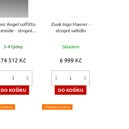
ic Angel soffitto
Zuuk Ingo Maurer -
temide - stropní
stropní svítidlo
svítidlo
Průměrné
Průměrné
3-4 týdny
Skladem
hodnocení
hodnocení
produktu
produktu
74 512 Kč
6 999 Kč
je
je
5,0
5,0
z
z
5
5
DO KOŠÍKU
DO KOŠÍKU
hvězdiček.
hvězdiček.
 ZDARMA
DOPRAVA ZDARMA