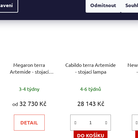
hvězdiček.
avení
Odmítnout
Souh
DOPRAVA ZDARMA
DOPRAVA ZDARMA
DOPRAVA
Megaron terra
Cabildo terra Artemide
New 
Artemide - stojací
- stojací lampa
lampa
Průměrné
3-4 týdny
4-6 týdnů
hodnocení
produktu
32 730 Kč
28 143 Kč
od
je
5,0
DETAIL
z
5
DO KOŠÍKU