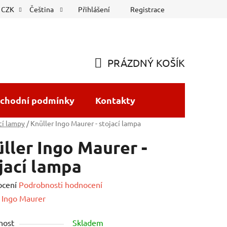
Přihlášení
Registrace
CZK
Čeština
PRÁZDNÝ KOŠÍK
NÁKUPNÍ
KOŠÍK
chodní podmínky
Kontakty
cí lampy
/
Knüller Ingo Maurer - stojací lampa
ller Ingo Maurer -
jací lampa
né
ocení
Podrobnosti hodnocení
ení
:
Ingo Maurer
tu
nost
Skladem