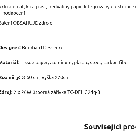
Průměrné
Sklolaminát, kov, plast, hedvábný papír. Integrovaný elektronick
hodnocení
1 hodnocení
produktu
je
Balení OBSAHUJE zdroje.
5,0
z
5
hvězdiček.
Designer:
Bernhard Dessecker
Materiál:
Tissue paper, aluminum, plastic, steel, carbon fiber
Rozměry:
Ø 60 cm, výška 220cm
Zdroj:
2 x 26W úsporná zářivka TC-DEL G24q-3
Související pr