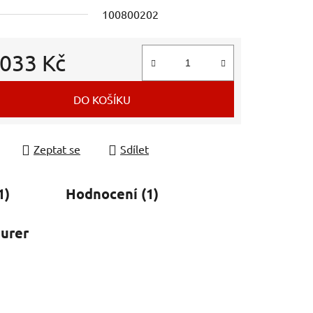
100800202
 033 Kč
ek.
 cena:
DO KOŠÍKU
Zeptat se
Sdílet
1)
Hodnocení (1)
urer