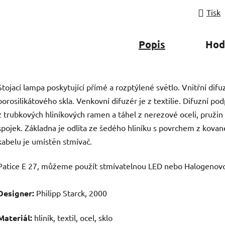
Tisk
Popis
Hod
Stojací lampa poskytující přímé a rozptýlené světlo. Vnitřní di
borosilikátového skla. Venkovní difuzér je z textilie. Difuzní pod
z trubkových hliníkových ramen a táhel z nerezové oceli, pružin 
spojek. Základna je odlita ze šedého hliníku s povrchem z kovan
kabelu je umístěn stmívač.
Patice E 27, můžeme použít stmívatelnou LED nebo Halogenov
Designer:
Philipp Starck, 2000
Materiál:
hliník, textil, ocel, sklo