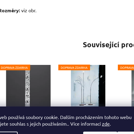
Rozměry:
viz obr.
Související pr
DOPRAVA ZDARMA
DOPRAVA ZDARMA
DOPRAVA
New Nature Artemide
Swingading Ingo
Tol
web používá soubory cookie. Dalším procházením tohoto webu
- stojací lampa
Maurer - stojací lampa
Ar
jete souhlas s jejich používáním.. Více informací
zde
.