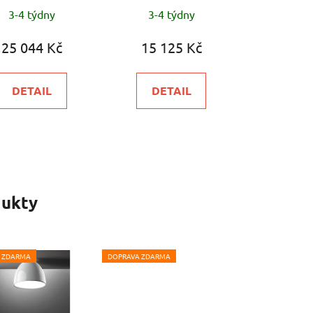
Průměrné
3-4 týdny
3-4 týdny
hodnocení
produktu
25 044 Kč
15 125 Kč
je
5,0
DETAIL
DETAIL
z
5
hvězdiček.
ukty
 ZDARMA
DOPRAVA ZDARMA