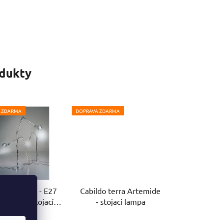
odukty
 ZDARMA
DOPRAVA ZDARMA
omeo terra - E27
Cabildo terra Artemide
temide - stojací
- stojací lampa
lampa