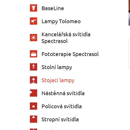
e
n
BaseLine
í
p
Lampy Tolomeo
a
Kancelářská svítidla
n
Spectrasol
e
l
Fototerapie Spectrasol
Stolní lampy
Stojací lampy
Nástěnná svítidla
Policová svítidla
Stropní svítidla