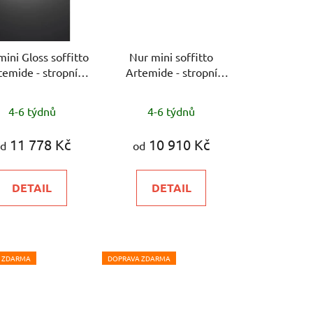
ini Gloss soffitto
Nur mini soffitto
temide - stropní
Artemide - stropní
svítidlo
svítidlo
Průměrné
4-6 týdnů
4-6 týdnů
hodnocení
produktu
11 778 Kč
10 910 Kč
d
od
je
5,0
DETAIL
DETAIL
z
5
hvězdiček.
 ZDARMA
DOPRAVA ZDARMA