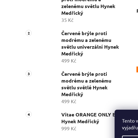
zelenému světlu Hynek
Medřický
35 Kč
Červené brýle proti
modrému a zelenému
světlu univerzální Hynek
Medřický
499 Kč
Červené brýle proti
modrému a zelenému
světlu světlé Hynek
Medřický
499 Kč
Vitae ORANGE ONLY E27
Tento 
Hynek Medřický
vyjadřu
999 Kč