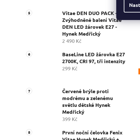
Nast
Vitae DEN DUO PACK -
Zvýhodněné balení Vitae
DEN LED žárovek E27 -
Hynek Medřický
2 490 Kč
BaseLine LED žárovka E27
2700K, CRI 97, tři intenzity
299 Kč
Červené brýle proti
modrému a zelenému
světlu dětské Hynek
Medřický
399 Kč
První noční čelovka Fenix
Vitae Hynek Medřický +