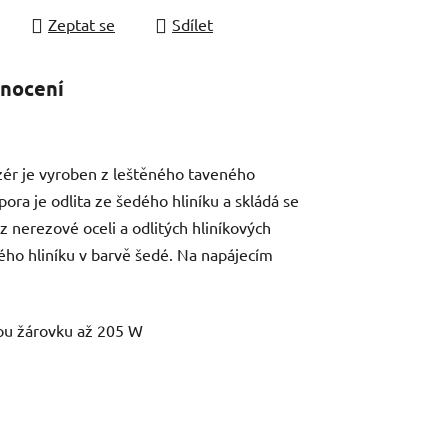
Zeptat se
Sdílet
nocení
fuzér je vyroben z leštěného taveného
pora je odlita ze šedého hliníku a skládá se
z nerezové oceli a odlitých hliníkových
ého hliníku v barvě šedé. Na napájecím
ou žárovku až 205 W