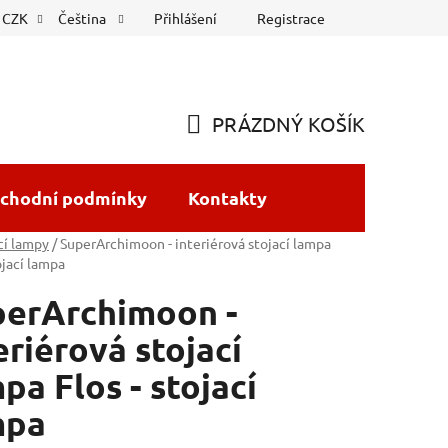
Přihlášení
Registrace
CZK
Čeština
PRÁZDNÝ KOŠÍK
NÁKUPNÍ
KOŠÍK
chodní podmínky
Kontakty
cí lampy
/
SuperArchimoon - interiérová stojací lampa
ojací lampa
perArchimoon -
eriérová stojací
pa Flos - stojací
mpa