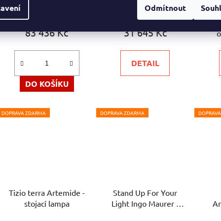
Průměrné
avení
Odmítnout
Souh
3-4 týdny
Poslední kus
hodnocení
produktu
83 436 Kč
31 645 Kč
o
je
5,0
DETAIL
z
5
DO KOŠÍKU
hvězdiček.
DOPRAVA ZDARMA
DOPRAVA ZDARMA
DOPRAVA
Tizio terra Artemide -
Stand Up For Your
stojací lampa
Light Ingo Maurer -
Ar
stojací lampa