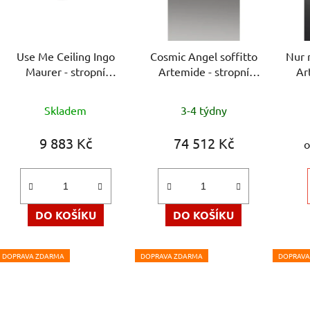
Use Me Ceiling Ingo
Cosmic Angel soffitto
Nur m
Maurer - stropní
Artemide - stropní
Ar
svítidlo
svítidlo
Průměrné
Skladem
3-4 týdny
hodnocení
produktu
9 883 Kč
74 512 Kč
o
je
5,0
z
5
DO KOŠÍKU
DO KOŠÍKU
hvězdiček.
DOPRAVA ZDARMA
DOPRAVA ZDARMA
DOPRAVA