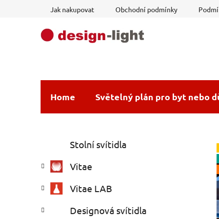
Přejít
Jak nakupovat
Obchodní podmínky
Podmín
na
obsah
Home
Světelný plán pro byt nebo 
P
K
Přeskočit
Stolní svítidla
a
o
kategorie
t
s
Vitae
e
t
g
r
Vitae LAB
o
a
r
Designová svítidla
i
n