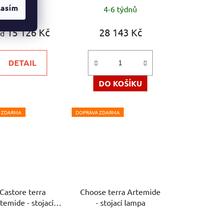
lasím
Skladem
4-6 týdnů
15 126 Kč
28 143 Kč
d
DETAIL
DO KOŠÍKU
 ZDARMA
DOPRAVA ZDARMA
Castore terra
Choose terra Artemide
temide - stojací
- stojací lampa
lampa