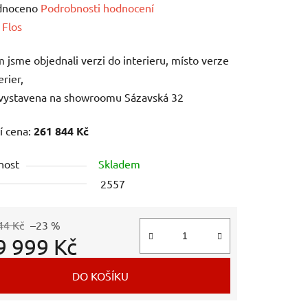
né
dnoceno
Podrobnosti hodnocení
ení
:
Flos
tu
jsme objednali verzi do interieru, místo verze
erier,
 vystavena na showroomu Sázavská 32
í cena:
261 844 Kč
ek.
nost
Skladem
2557
44 Kč
–23 %
9 999 Kč
 cena:
DO KOŠÍKU