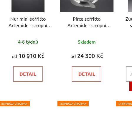
Nur mini soffitto
Pirce soffitto
Zu
Artemide - stropní
Artemide - stropní
s
svítidlo
svítidlo
4-6 týdnů
Skladem
10 910 Kč
24 300 Kč
od
od
DETAIL
DETAIL
DOPRAVA ZDARMA
DOPRAVA ZDARMA
DOPRAVA