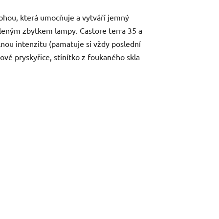
nohou, která umocňuje a vytváří jemný
tleným zbytkem lampy. Castore terra 35 a
nou intenzitu (pamatuje si vždy poslední
vé pryskyřice, stínítko z foukaného skla