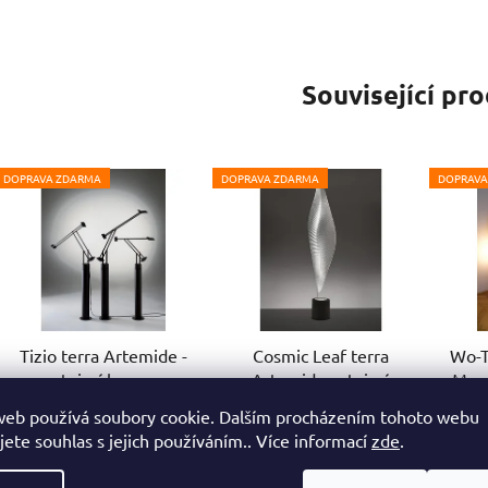
Související pr
DOPRAVA ZDARMA
DOPRAVA ZDARMA
DOPRAVA
Tizio terra Artemide -
Cosmic Leaf terra
Wo-T
stojací lampa
Artemide - stojací
Maur
lampa
web používá soubory cookie. Dalším procházením tohoto webu
jete souhlas s jejich používáním.. Více informací
zde
.
3-4 týdny
3-4 týdny