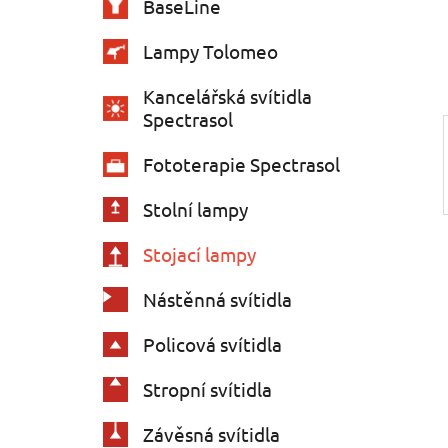
BaseLine
í
p
Lampy Tolomeo
a
Kancelářská svítidla
n
Spectrasol
e
l
Fototerapie Spectrasol
Stolní lampy
Stojací lampy
Nástěnná svítidla
Policová svítidla
Stropní svítidla
Závěsná svítidla