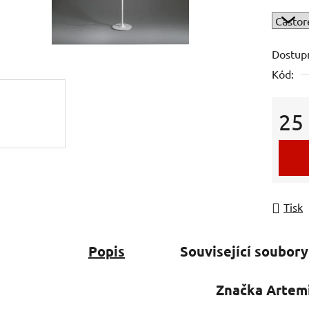
0,0
z
5
Dostup
hvězdič
Kód:
25
Měrná
Tisk
Popis
Související soubory
Značka
Artem