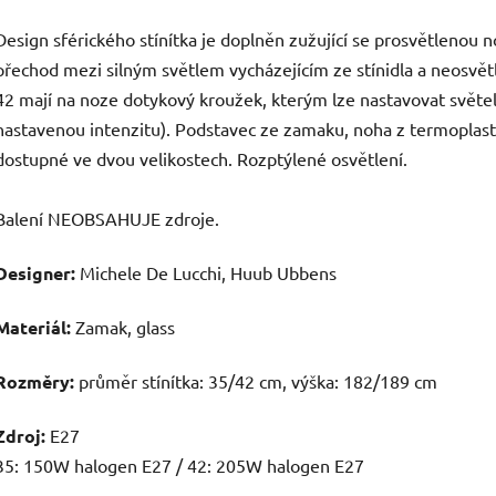
Design sférického stínítka je doplněn zužující se prosvětlenou 
přechod mezi silným světlem vycházejícím ze stínidla a neosvě
42 mají na noze dotykový kroužek, kterým lze nastavovat světel
nastavenou intenzitu). Podstavec ze zamaku, noha z termoplasto
dostupné ve dvou velikostech. Rozptýlené osvětlení.
Balení NEOBSAHUJE zdroje.
Designer:
Michele De Lucchi, Huub Ubbens
Materiál:
Zamak, glass
Rozměry:
průměr stínítka: 35/42 cm, výška: 182/189 cm
Zdroj:
E27
35: 150W halogen E27 / 42: 205W halogen E27