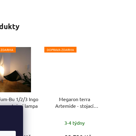
odukty
 ZDARMA
DOPRAVA ZDARMA
um-Bu 1/2/3 Ingo
Megaron terra
er - stojací lampa
Artemide - stojací
lampa
Průměrné
Skladem
3-4 týdny
hodnocení
produktu