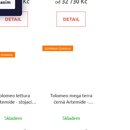
34 866 Kč
32 730 Kč
d
od
lasím
je
5,0
DETAIL
DETAIL
z
5
hvězdiček.
DOPRAVA ZDARMA
 ZDARMA
olomeo lettura
Tolomeo mega terra
temide - stojací
černá Artemide -
lampa
stojací lampa
Průměrné
Průměrné
Skladem
Skladem
hodnocení
hodnocení
produktu
produktu