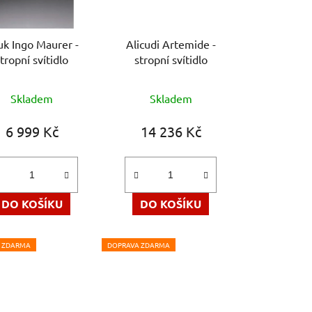
uk Ingo Maurer -
Alicudi Artemide -
tropní svítidlo
stropní svítidlo
Průměrné
Průměrné
Skladem
Skladem
hodnocení
hodnocení
produktu
produktu
6 999 Kč
14 236 Kč
je
je
5,0
5,0
z
z
5
5
DO KOŠÍKU
DO KOŠÍKU
hvězdiček.
hvězdiček.
 ZDARMA
DOPRAVA ZDARMA