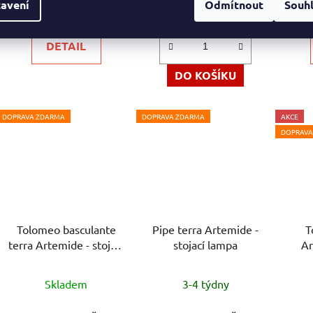
16 861 Kč
31 490 Kč
o
avení
Odmítnout
Souh
DETAIL
DO KOŠÍKU
DOPRAVA ZDARMA
DOPRAVA ZDARMA
AKCE
DOPRAVA
Tolomeo basculante
Pipe terra Artemide -
T
terra Artemide - stojací
stojací lampa
Ar
lampa
Průměrné
Skladem
3-4 týdny
hodnocení
produktu