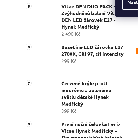
Nast
Vitae DEN DUO PACK -
Zvýhodněné balení Vitae
DEN LED žárovek E27 -
Hynek Medřický
2 490 Kč
BaseLine LED žárovka E27
2700K, CRI 97, tři intenzity
299 Kč
Červené brýle proti
modrému a zelenému
světlu dětské Hynek
Medřický
399 Kč
První noční čelovka Fenix
Vitae Hynek Medřický +
5ks magnetických koleček