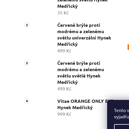
Medřický
35 Kč
Červené brýle proti
modrému a zelenému
světlu univerzální Hynek
Medřický
499 Kč
Červené brýle proti
modrému a zelenému
světlu světlé Hynek
Medřický
499 Kč
Vitae ORANGE ONLY E27
Hynek Medřický
Tento 
999 Kč
vyjadřu