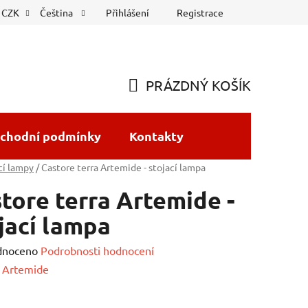
Přihlášení
Registrace
CZK
Čeština
PRÁZDNÝ KOŠÍK
NÁKUPNÍ
KOŠÍK
chodní podmínky
Kontakty
cí lampy
/
Castore terra Artemide - stojací lampa
tore terra Artemide -
jací lampa
né
dnoceno
Podrobnosti hodnocení
ení
:
Artemide
tu