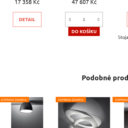
17 358 Kč
47 607 Kč
je
5,0
DETAIL
z
5
DO KOŠÍKU
Stoj
hvězdiček.
Podobné prod
DOPRAVA ZDARMA
DOPRAVA ZDARMA
DOPRAVA