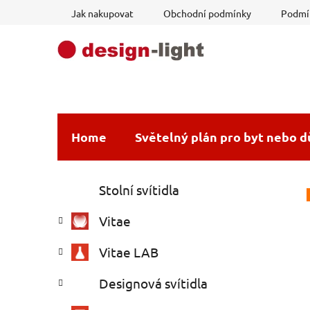
Přejít
Jak nakupovat
Obchodní podmínky
Podmín
na
obsah
Home
Světelný plán pro byt nebo 
P
K
Přeskočit
Stolní svítidla
a
o
kategorie
t
s
Vitae
e
t
g
r
Vitae LAB
o
a
r
Designová svítidla
i
n
e
n