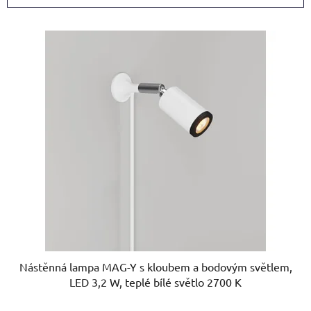
í
V
p
ý
r
p
o
i
d
s
u
p
k
r
t
o
ů
d
u
k
t
ů
Nástěnná lampa MAG-Y s kloubem a bodovým světlem,
LED 3,2 W, teplé bílé světlo 2700 K