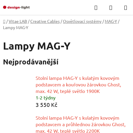
Přejít
Hledat
NÁKUP
na
KOŠÍK
obsah
Domů
/
Vitae LAB
/
Creative Cables
/
Osvětlovací systémy
/
MAG-Y
/
Lampy MAG-Y
Lampy MAG-Y
Nejprodávanější
Stolní lampa MAG-Y s kulatým kovovým
podstavcem a kouřovou žárovkou Ghost,
max. 42 W, teplé světlo 1900K
1-2 týdny
3 550 Kč
Stolní lampa MAG-Y s kulatým kovovým
podstavcem a průhlednou žárovkou Ghost,
max. 42 W, teplé světlo 2200K