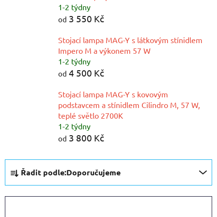
1-2 týdny
3 550 Kč
od
Stojací lampa MAG-Y s látkovým stínidlem
Impero M a výkonem 57 W
1-2 týdny
4 500 Kč
od
Stojací lampa MAG-Y s kovovým
podstavcem a stínidlem Cilindro M, 57 W,
teplé světlo 2700K
1-2 týdny
3 800 Kč
od
Ř
Řadit podle:
Doporučujeme
a
z
e
OTEVŘÍT FILTR
n