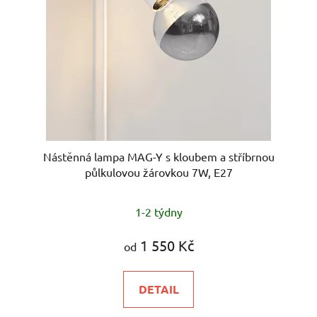
Nástěnná lampa MAG-Y s kloubem a stříbrnou
půlkulovou žárovkou 7W, E27
1-2 týdny
1 550 Kč
od
DETAIL