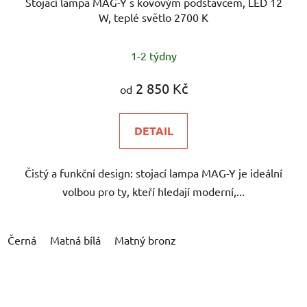
Stojací lampa MAG-Y s kovovým podstavcem, LED 12
W, teplé světlo 2700 K
1-2 týdny
2 850 Kč
od
DETAIL
Čistý a funkční design: stojací lampa MAG-Y je ideální
volbou pro ty, kteří hledají moderní,...
Černá
Matná bílá
Matný bronz