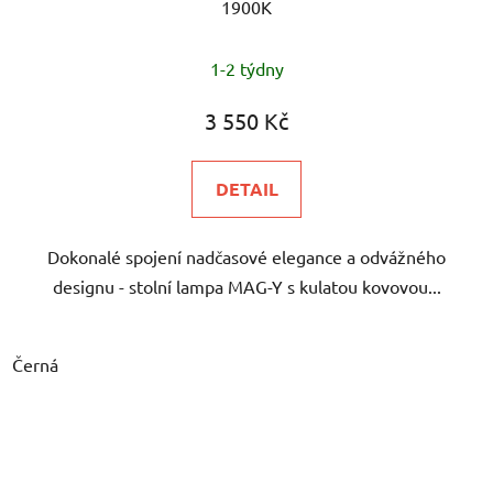
1900K
1-2 týdny
3 550 Kč
DETAIL
Dokonalé spojení nadčasové elegance a odvážného
designu - stolní lampa MAG-Y s kulatou kovovou...
Černá