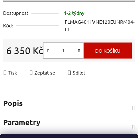
Dostupnost
1-2 týdny
FLMAG4011VNE120EUNRM04-
Kód:
L1
6 350 Kč
DO KOŠÍKU
Měrná cena:
Tisk
Zeptat se
Sdílet
Popis
Parametry