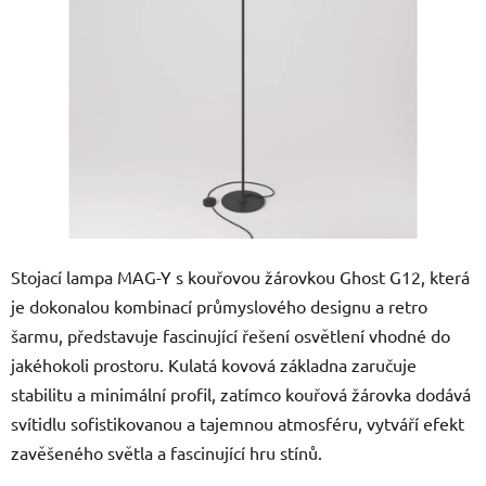
5
hvězdiček.
Stojací lampa MAG-Y s kouřovou žárovkou Ghost G12, která
je dokonalou kombinací průmyslového designu a retro
šarmu, představuje fascinující řešení osvětlení vhodné do
jakéhokoli prostoru. Kulatá kovová základna zaručuje
stabilitu a minimální profil, zatímco kouřová žárovka dodává
svítidlu sofistikovanou a tajemnou atmosféru, vytváří efekt
zavěšeného světla a fascinující hru stínů.