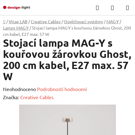
Přejít
Hledat
NÁKUP
na
KOŠÍK
obsah
Domů
/
Vitae LAB
/
Creative Cables
/
Osvětlovací systémy
/
MAG-Y
/
Lampy MAG-Y
/
Stojací lampa MAG-Y s kouřovou žárovkou Ghost, 200
cm kabel, E27 max. 57 W
Stojací lampa MAG-Y s
kouřovou žárovkou Ghost,
200 cm kabel, E27 max. 57
W
Průměrné
Neohodnoceno
Podrobnosti hodnocení
hodnocení
Značka:
Creative Cables
produktu
je
0,0
z