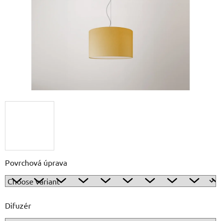
5
stars.
Povrchová úprava
Difuzér