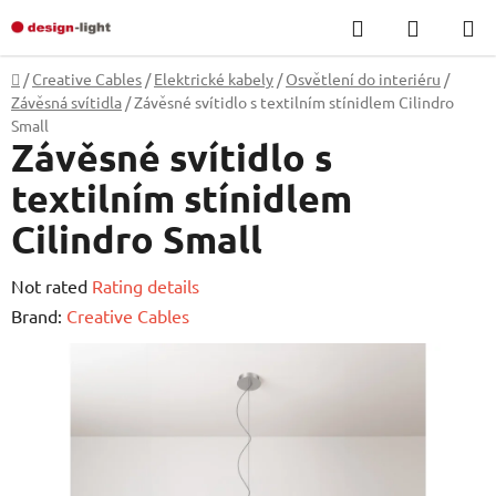
Skip
Search
SHOPP
to
CART
content
Home
/
Creative Cables
/
Elektrické kabely
/
Osvětlení do interiéru
/
Závěsná svítidla
/
Závěsné svítidlo s textilním stínidlem Cilindro
Small
Závěsné svítidlo s
textilním stínidlem
Cilindro Small
The
Not rated
Rating details
average
Brand:
Creative Cables
product
rating
is
0,0
out
of