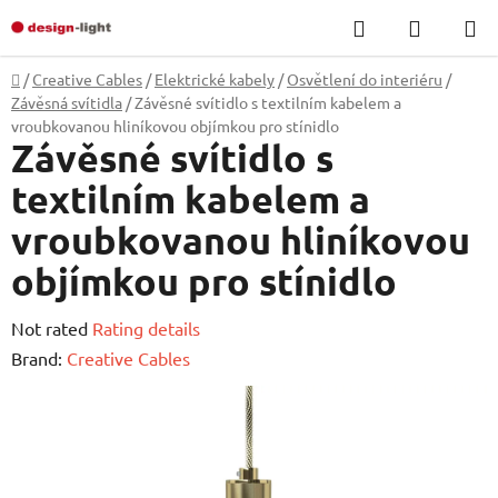
Skip
Search
SHOPP
to
CART
content
Home
/
Creative Cables
/
Elektrické kabely
/
Osvětlení do interiéru
/
Závěsná svítidla
/
Závěsné svítidlo s textilním kabelem a
vroubkovanou hliníkovou objímkou pro stínidlo
Závěsné svítidlo s
textilním kabelem a
vroubkovanou hliníkovou
objímkou pro stínidlo
The
Not rated
Rating details
average
Brand:
Creative Cables
product
rating
is
0,0