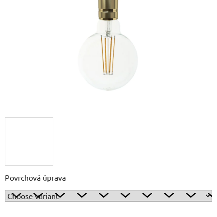
out
of
5
stars.
Povrchová úprava