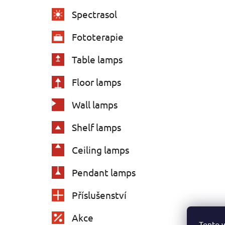
Spectrasol
Fototerapie
Table lamps
Floor lamps
Wall lamps
Shelf lamps
Ceiling lamps
Pendant lamps
Příslušenství
Akce
Tento 