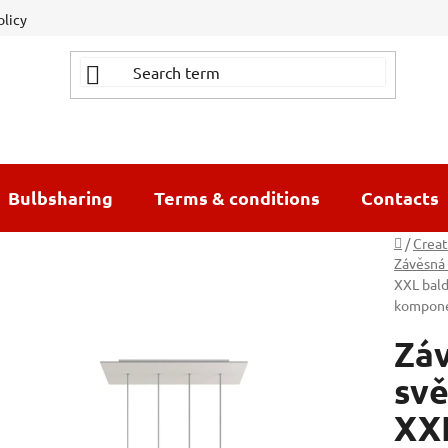
olicy
Bulbsharing
Terms & conditions
Contacts
Home
/
Creat
Závěsná 
XXL bal
kompon
Záv
svě
XX