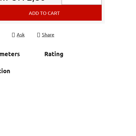
e price:
ADD TO CART
Ask
Share
ameters
Rating
tion