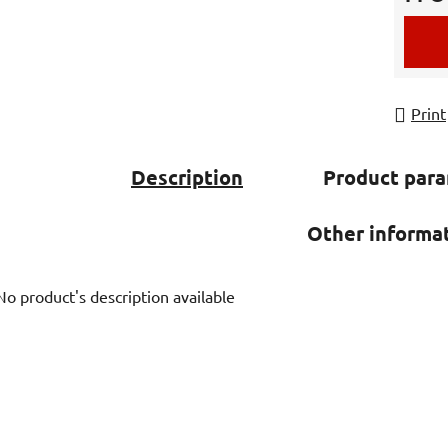
Measur
Print
Description
Product par
Other informa
No product's description available