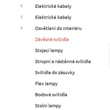
a
r
Elektrické kabely
i
r
e
Elektrické kabely
s
Osvětlení do interiéru
Závěsná svítidla
Stojací lampy
Stropní a nástěnná svítidla
Svítidla do zásuvky
Flex lampy
Bodová svítidla
Stolní lampy