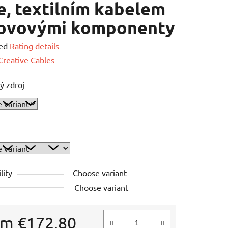
, textilním kabelem
kovovými komponenty
ed
Rating details
e
Creative Cables
ý zdroj
lity
Choose variant
Choose variant
om
€172,80