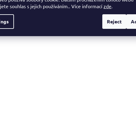
jete souhlas s jejich používáním.. Více informací
zde
.
ings
Reject
A