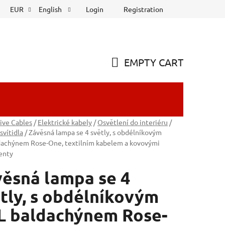
Login
Registration
EUR
English
EMPTY CART
SHOPPING
CART
ive Cables
/
Elektrické kabely
/
Osvětlení do interiéru
/
svítidla
/
Závěsná lampa se 4 světly, s obdélníkovým
dachýnem Rose-One, textilním kabelem a kovovými
enty
ěsná lampa se 4
tly, s obdélníkovým
L baldachýnem Rose-