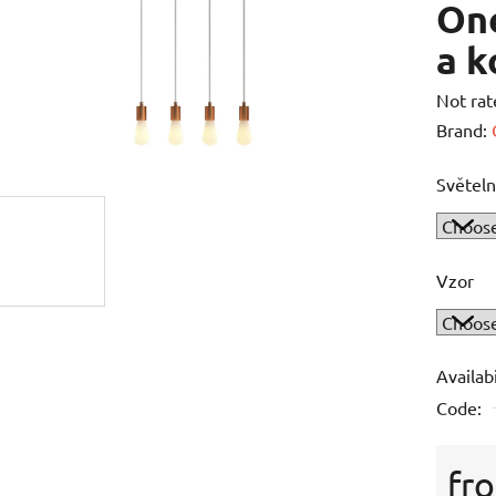
One
a 
The
Not rat
averag
Brand:
product
Světeln
rating
is
0,0
out
Vzor
of
5
stars.
Availabi
Code:
fr