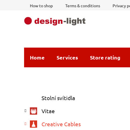
Skip
How to shop
Terms & conditions
Privacy p
to
content
Home
Services
Store rating
S
C
Skip
Stolní svítidla
a
i
categories
t
d
Vitae
e
e
g
b
Creative Cables
o