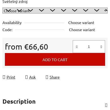
Světelný zdroj
Availability
Choose variant
Code:
Choose variant
from
€66,60
Measure price:
ADD TO CART
Print
Ask
Share
Description