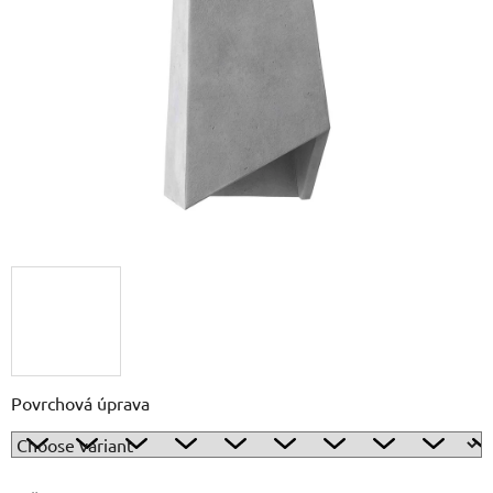
out
of
5
stars.
Povrchová úprava