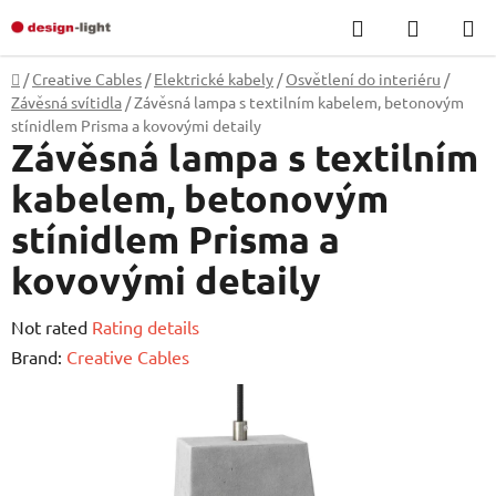
Skip
Search
SHOPP
to
CART
content
Home
/
Creative Cables
/
Elektrické kabely
/
Osvětlení do interiéru
/
Závěsná svítidla
/
Závěsná lampa s textilním kabelem, betonovým
stínidlem Prisma a kovovými detaily
Závěsná lampa s textilním
kabelem, betonovým
stínidlem Prisma a
kovovými detaily
The
Not rated
Rating details
average
Brand:
Creative Cables
product
rating
is
0,0