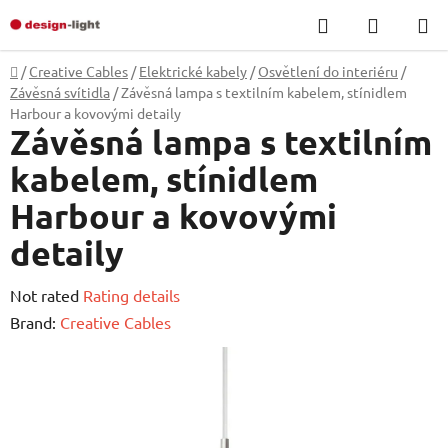
Skip
Search
SHOPP
to
CART
content
Home
/
Creative Cables
/
Elektrické kabely
/
Osvětlení do interiéru
/
Závěsná svítidla
/
Závěsná lampa s textilním kabelem, stínidlem
Harbour a kovovými detaily
Závěsná lampa s textilním
kabelem, stínidlem
Harbour a kovovými
detaily
The
Not rated
Rating details
average
Brand:
Creative Cables
product
rating
is
0,0