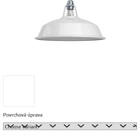
out
of
5
stars.
Povrchová úprava