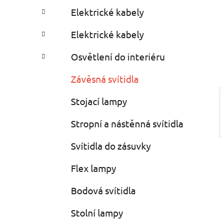
a
r
Elektrické kabely
i
r
e
Elektrické kabely
s
Osvětlení do interiéru
Závěsná svítidla
Stojací lampy
Stropní a nástěnná svítidla
Svítidla do zásuvky
Flex lampy
Bodová svítidla
Stolní lampy