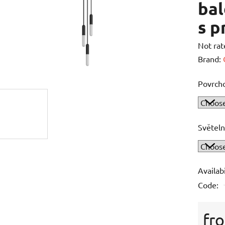
ba
s 
The
Not rat
averag
Brand:
product
Povrch
rating
is
0,0
out
Světeln
of
5
stars.
Availabi
Code:
fr