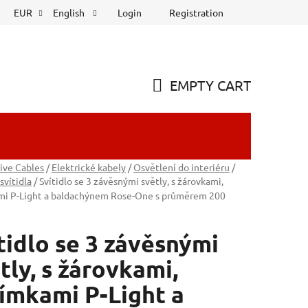
Login
Registration
EUR
English
EMPTY CART
SHOPPING
CART
ive Cables
/
Elektrické kabely
/
Osvětlení do interiéru
/
svítidla
/
Svítidlo se 3 závěsnými světly, s žárovkami,
mi P-Light a baldachýnem Rose-One s průměrem 200
tidlo se 3 závěsnými
tly, s žárovkami,
ímkami P-Light a