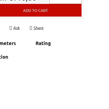
e price:
ADD TO CART
Ask
Share
ameters
Rating
tion