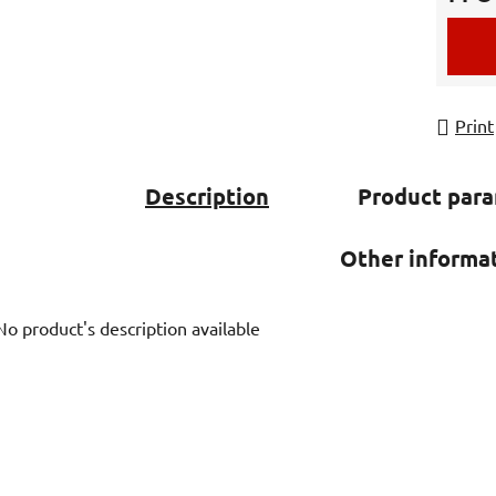
Measur
Print
Description
Product par
Other informa
No product's description available