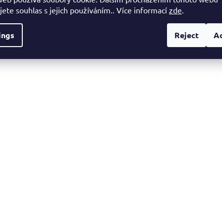
jete souhlas s jejich používáním.. Více informací
zde
.
ings
Reject
A