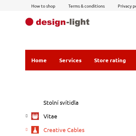
Skip
How to shop
Terms & conditions
Privacy p
to
content
Home
Services
Store rating
S
C
Skip
Stolní svítidla
a
i
categories
t
d
Vitae
e
e
g
b
Creative Cables
o