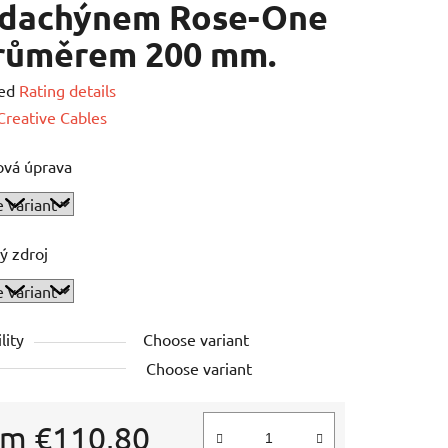
ldachýnem Rose-One
průměrem 200 mm.
ed
Rating details
e
Creative Cables
ová úprava
ý zdroj
lity
Choose variant
Choose variant
om
€110,80