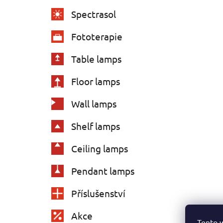
Spectrasol
Fototerapie
Table lamps
Floor lamps
Wall lamps
Shelf lamps
Ceiling lamps
Pendant lamps
Příslušenství
Akce
Tento 