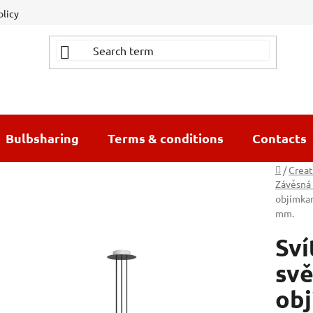
olicy
Bulbsharing
Terms & conditions
Contacts
Home
/
Creat
Závěsná 
objímka
mm.
Sví
svě
obj