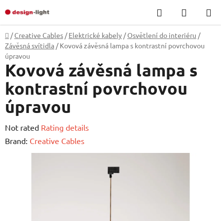
Skip
Search
SHOPP
to
CART
content
Home
/
Creative Cables
/
Elektrické kabely
/
Osvětlení do interiéru
/
Závěsná svítidla
/
Kovová závěsná lampa s kontrastní povrchovou
úpravou
Kovová závěsná lampa s
kontrastní povrchovou
úpravou
The
Not rated
Rating details
average
Brand:
Creative Cables
product
rating
is
0,0
out
of