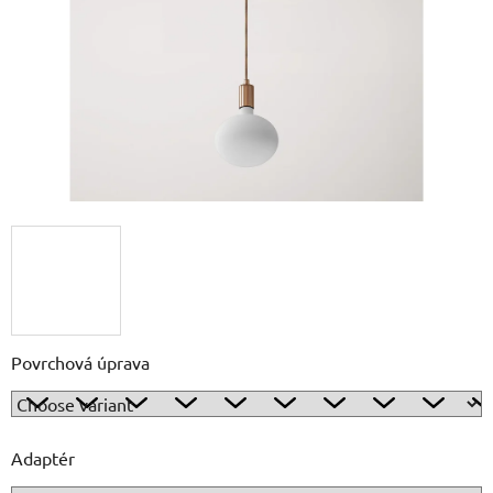
5
stars.
Povrchová úprava
Adaptér