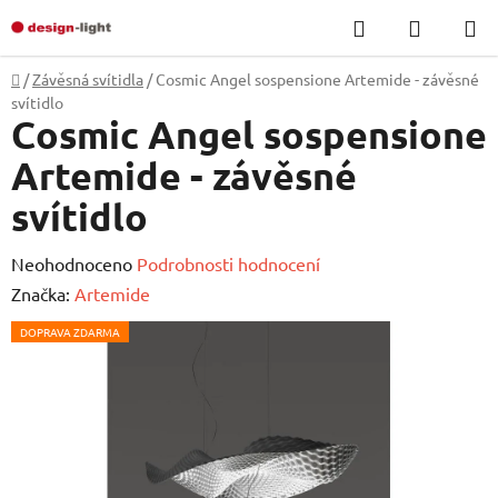
Přejít
Hledat
NÁKUP
na
KOŠÍK
obsah
Domů
/
Závěsná svítidla
/
Cosmic Angel sospensione Artemide - závěsné
svítidlo
Cosmic Angel sospensione
Artemide - závěsné
svítidlo
Průměrné
Neohodnoceno
Podrobnosti hodnocení
hodnocení
Značka:
Artemide
produktu
DOPRAVA ZDARMA
je
0,0
z
5
hvězdiček.