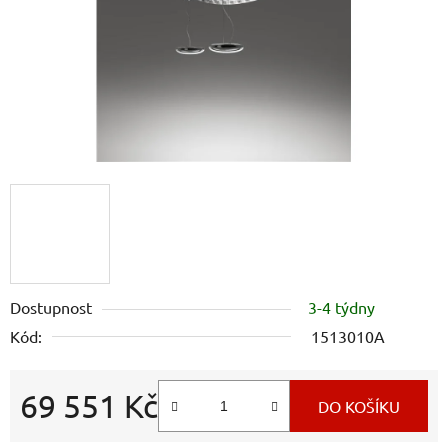
Dostupnost
3-4 týdny
Kód:
1513010A
69 551 Kč
DO KOŠÍKU
Měrná cena: