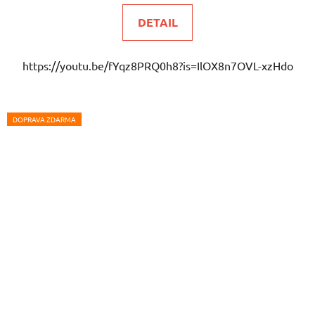
DETAIL
https://youtu.be/fYqz8PRQ0h8?is=IlOX8n7OVL-xzHdo
DOPRAVA ZDARMA