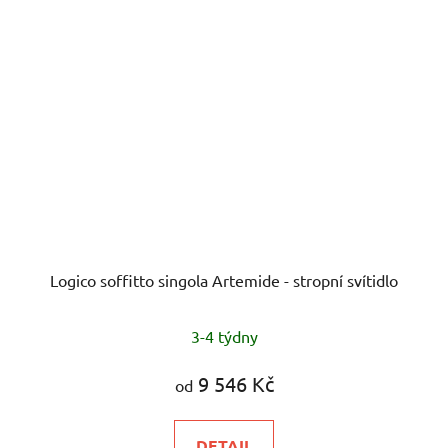
Logico soffitto singola Artemide - stropní svítidlo
3-4 týdny
9 546 Kč
od
DETAIL