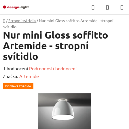
Přejít
Hledat
NÁKUP
na
KOŠÍK
obsah
Domů
/
Stropní svítidla
/
Nur mini Gloss soffitto Artemide - stropní
svítidlo
Nur mini Gloss soffitto
Artemide - stropní
svítidlo
Průměrné
1 hodnocení
Podrobnosti hodnocení
hodnocení
Značka:
Artemide
produktu
DOPRAVA ZDARMA
je
5,0
z
5
hvězdiček.