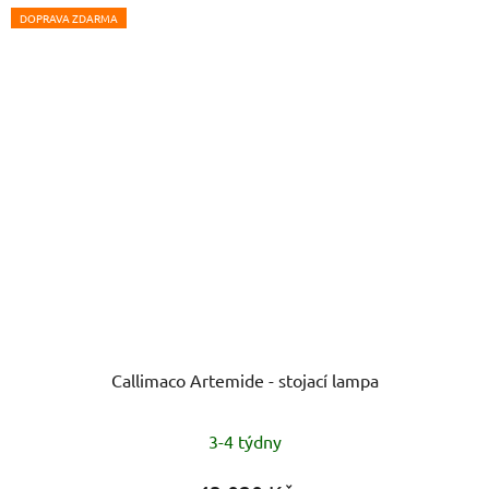
DOPRAVA ZDARMA
Callimaco Artemide - stojací lampa
Průměrné
3-4 týdny
hodnocení
produktu