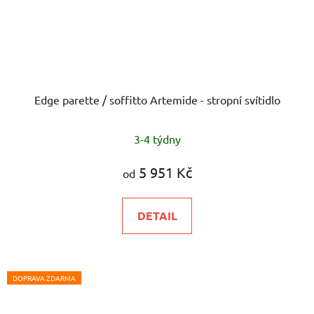
Edge parette / soffitto Artemide - stropní svítidlo
3-4 týdny
5 951 Kč
od
DETAIL
DOPRAVA ZDARMA