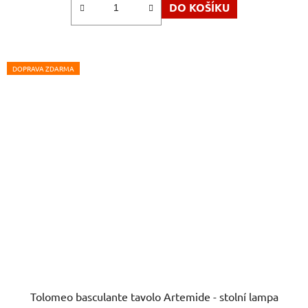
DO KOŠÍKU
z
5
hvězdiček.
DOPRAVA ZDARMA
Tolomeo basculante tavolo Artemide - stolní lampa