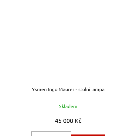
Ysmen Ingo Maurer - stolní lampa
Průměrné
Skladem
hodnocení
produktu
45 000 Kč
je
5,0