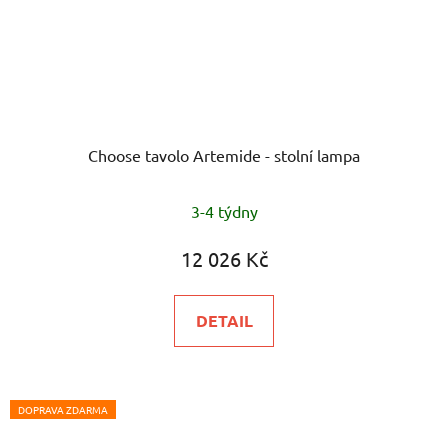
Choose tavolo Artemide - stolní lampa
Průměrné
3-4 týdny
hodnocení
produktu
12 026 Kč
je
5,0
DETAIL
z
5
hvězdiček.
DOPRAVA ZDARMA