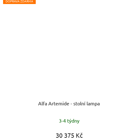
DOPRAVA ZDARMA
Alfa Artemide - stolní lampa
Průměrné
3-4 týdny
hodnocení
produktu
30 375 Kč