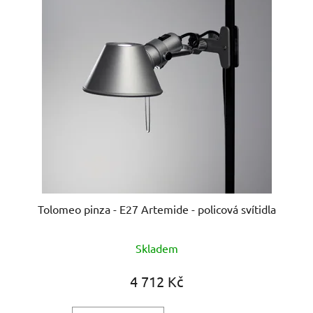
Tolomeo pinza - E27 Artemide - policová svítidla
Průměrné
Skladem
hodnocení
produktu
4 712 Kč
je
5,0