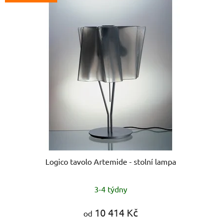
Logico tavolo Artemide - stolní lampa
Průměrné
3-4 týdny
hodnocení
produktu
10 414 Kč
od
je