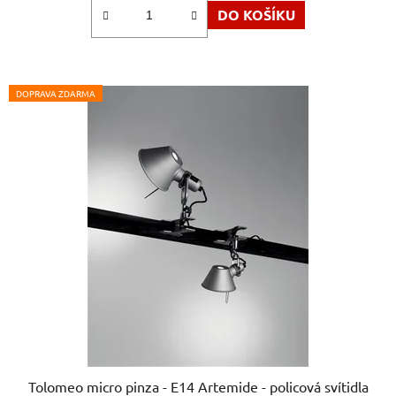
DO KOŠÍKU
z
5
hvězdiček.
DOPRAVA ZDARMA
Tolomeo micro pinza - E14 Artemide - policová svítidla