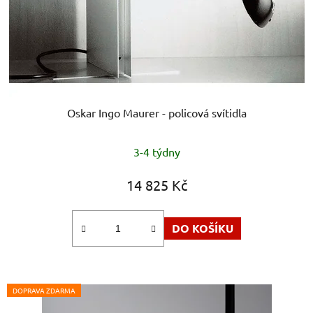
Oskar Ingo Maurer - policová svítidla
Průměrné
3-4 týdny
hodnocení
produktu
14 825 Kč
je
5,0
DO KOŠÍKU
z
5
hvězdiček.
DOPRAVA ZDARMA