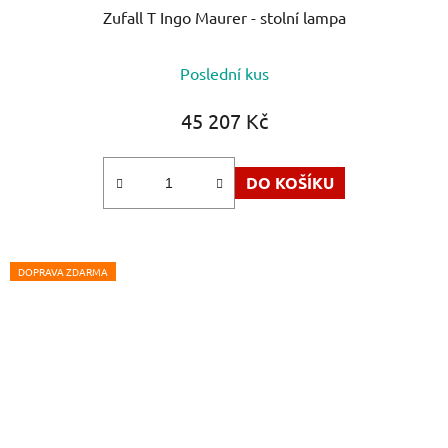
Zufall T Ingo Maurer - stolní lampa
Průměrné
Poslední kus
hodnocení
produktu
45 207 Kč
je
5,0
DO KOŠÍKU
z
5
hvězdiček.
DOPRAVA ZDARMA