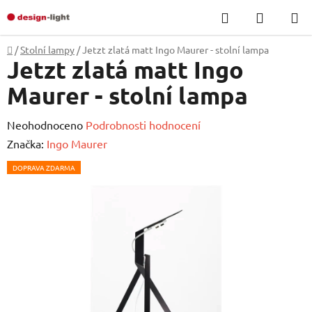
Přejít
Hledat
NÁKUP
na
KOŠÍK
obsah
Domů
/
Stolní lampy
/
Jetzt zlatá matt Ingo Maurer - stolní lampa
Jetzt zlatá matt Ingo
Maurer - stolní lampa
Průměrné
Neohodnoceno
Podrobnosti hodnocení
hodnocení
Značka:
Ingo Maurer
produktu
DOPRAVA ZDARMA
je
0,0
z
5
hvězdiček.