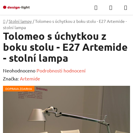
Přejít
Hledat
NÁKUP
na
KOŠÍK
obsah
Domů
/
Stolní lampy
/
Tolomeo s úchytkou z boku stolu - E27 Artemide -
stolní lampa
Tolomeo s úchytkou z
boku stolu - E27 Artemide
- stolní lampa
Průměrné
Neohodnoceno
Podrobnosti hodnocení
hodnocení
Značka:
Artemide
produktu
DOPRAVA ZDARMA
je
0,0
z
5
hvězdiček.