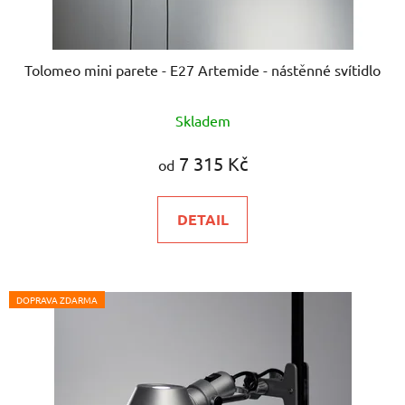
Tolomeo mini parete - E27 Artemide - nástěnné svítidlo
Průměrné
Skladem
hodnocení
produktu
7 315 Kč
od
je
5,0
DETAIL
z
5
hvězdiček.
DOPRAVA ZDARMA