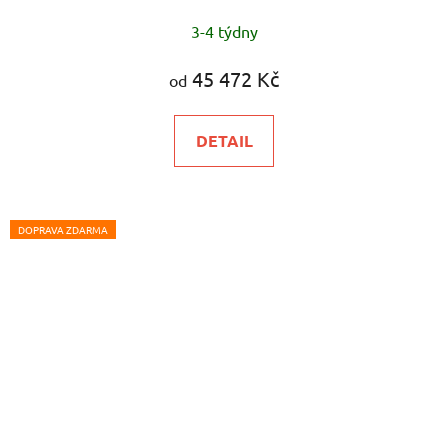
Průměrné
3-4 týdny
hodnocení
produktu
45 472 Kč
od
je
5,0
DETAIL
z
5
hvězdiček.
DOPRAVA ZDARMA