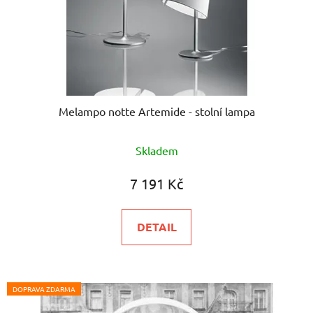
Melampo notte Artemide - stolní lampa
Průměrné
Skladem
hodnocení
produktu
7 191 Kč
je
5,0
DETAIL
z
5
hvězdiček.
DOPRAVA ZDARMA