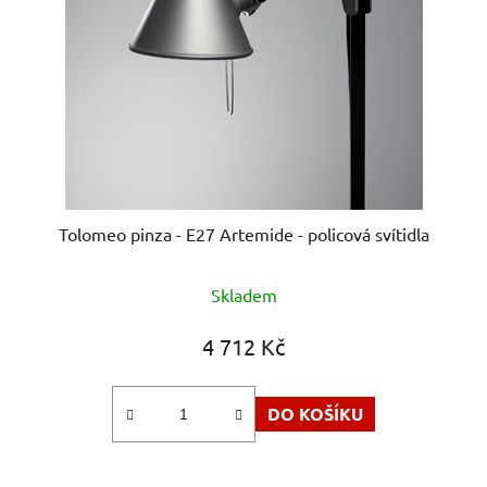
Tolomeo pinza - E27 Artemide - policová svítidla
Průměrné
Skladem
hodnocení
produktu
4 712 Kč
je
5,0
DO KOŠÍKU
z
5
hvězdiček.