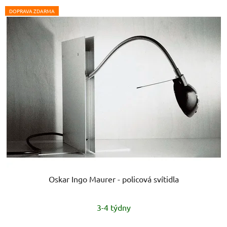
DOPRAVA ZDARMA
Oskar Ingo Maurer - policová svítidla
Průměrné
3-4 týdny
hodnocení
produktu