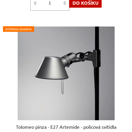
DO KOŠÍKU
z
5
hvězdiček.
DOPRAVA ZDARMA
Tolomeo pinza - E27 Artemide - policová svítidla