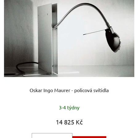
Oskar Ingo Maurer - policová svítidla
Průměrné
3-4 týdny
hodnocení
produktu
14 825 Kč
je
5,0