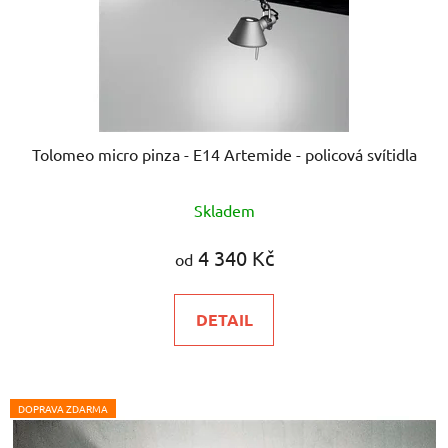
Tolomeo micro pinza - E14 Artemide - policová svítidla
Průměrné
Skladem
hodnocení
produktu
4 340 Kč
od
je
5,0
DETAIL
z
5
hvězdiček.
DOPRAVA ZDARMA