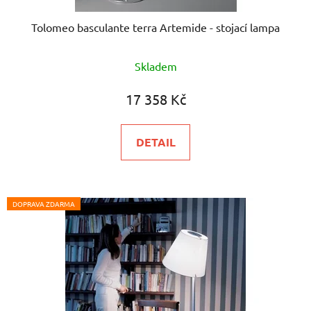
Tolomeo basculante terra Artemide - stojací lampa
Průměrné
Skladem
hodnocení
produktu
17 358 Kč
je
5,0
DETAIL
z
5
hvězdiček.
DOPRAVA ZDARMA