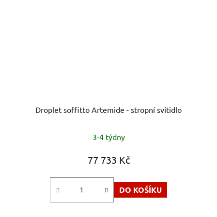
Droplet soffitto Artemide - stropní svítidlo
Průměrné
3-4 týdny
hodnocení
produktu
77 733 Kč
je
5,0
DO KOŠÍKU
z
5