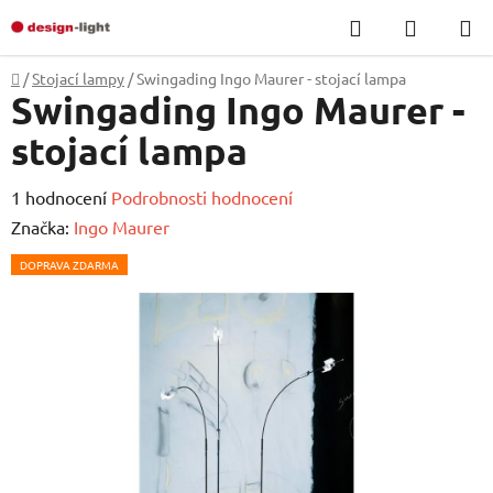
Přejít
Hledat
NÁKUP
na
KOŠÍK
obsah
Domů
/
Stojací lampy
/
Swingading Ingo Maurer - stojací lampa
Swingading Ingo Maurer -
stojací lampa
Průměrné
1 hodnocení
Podrobnosti hodnocení
hodnocení
Značka:
Ingo Maurer
produktu
DOPRAVA ZDARMA
je
5,0
z
5
hvězdiček.