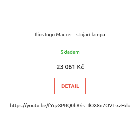
Ilios Ingo Maurer - stojací lampa
Skladem
23 061 Kč
DETAIL
https://youtu.be/fYqz8PRQ0h8?is=IlOX8n7OVL-xzHdo