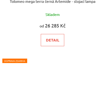
Tolomeo mega terra černá Artemide - stojací lampa
Průměrné
Skladem
hodnocení
produktu
26 285 Kč
od
je
5,0
DETAIL
z
5
hvězdiček.
DOPRAVA ZDARMA