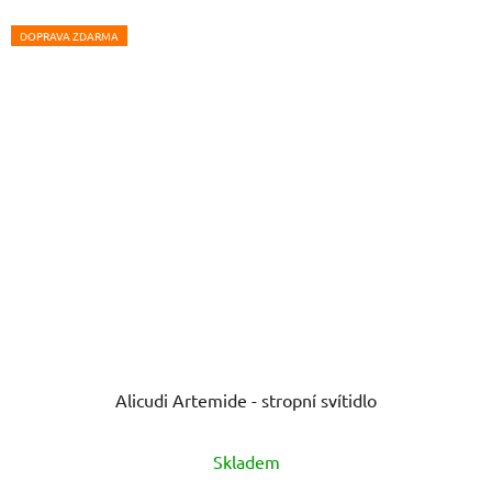
hvězdiček.
DOPRAVA ZDARMA
Alicudi Artemide - stropní svítidlo
Průměrné
Skladem
hodnocení