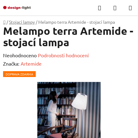
Přejít
Hledat
NÁKUP
na
KOŠÍK
obsah
Domů
/
Stojací lampy
/
Melampo terra Artemide - stojací lampa
Melampo terra Artemide -
stojací lampa
Průměrné
Neohodnoceno
Podrobnosti hodnocení
hodnocení
Značka:
Artemide
produktu
DOPRAVA ZDARMA
je
0,0
z
5
hvězdiček.