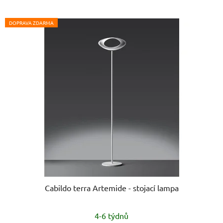
hvězdiček.
DOPRAVA ZDARMA
Cabildo terra Artemide - stojací lampa
4-6 týdnů