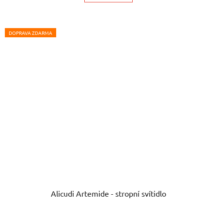
DOPRAVA ZDARMA
Alicudi Artemide - stropní svítidlo
Průměrné