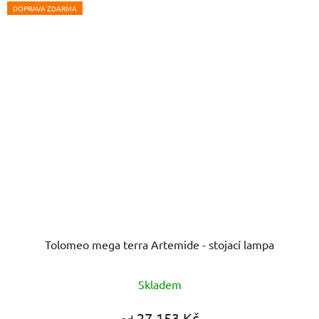
DOPRAVA ZDARMA
Tolomeo mega terra Artemide - stojací lampa
Skladem
27 153 Kč
od