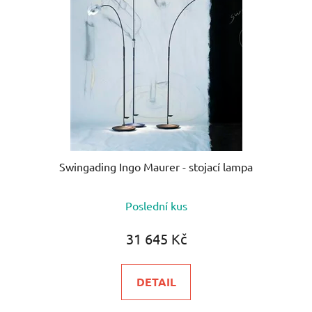
Swingading Ingo Maurer - stojací lampa
Průměrné
Poslední kus
hodnocení
produktu
31 645 Kč
je
5,0
DETAIL
z
5