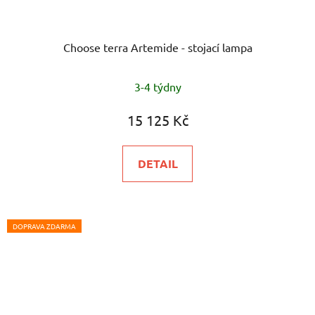
Choose terra Artemide - stojací lampa
Průměrné
3-4 týdny
hodnocení
produktu
15 125 Kč
je
5,0
DETAIL
z
5
hvězdiček.
DOPRAVA ZDARMA