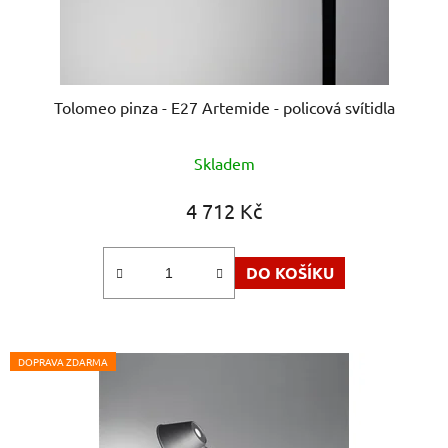
Tolomeo pinza - E27 Artemide - policová svítidla
Průměrné
Skladem
hodnocení
produktu
4 712 Kč
je
5,0
DO KOŠÍKU
z
5
hvězdiček.
DOPRAVA ZDARMA