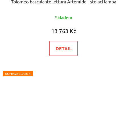
Tolomeo basculante lettura Artemide - stojací lampa
Průměrné
Skladem
hodnocení
produktu
13 763 Kč
je
5,0
DETAIL
z
5
hvězdiček.
DOPRAVA ZDARMA