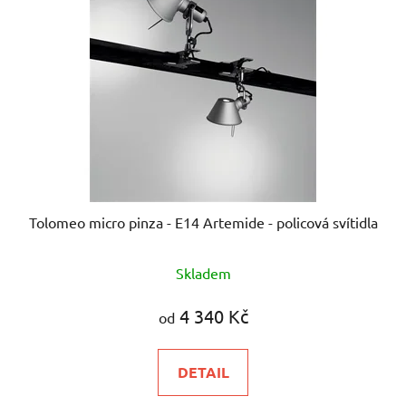
Tolomeo micro pinza - E14 Artemide - policová svítidla
Průměrné
Skladem
hodnocení
produktu
4 340 Kč
od
je
5,0
DETAIL
z
5