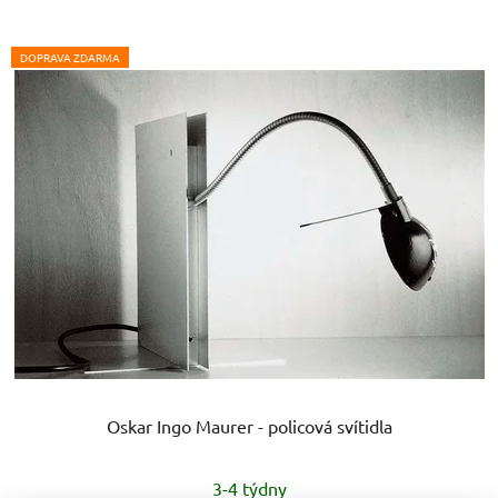
hvězdiček.
DOPRAVA ZDARMA
Oskar Ingo Maurer - policová svítidla
Průměrné
3-4 týdny