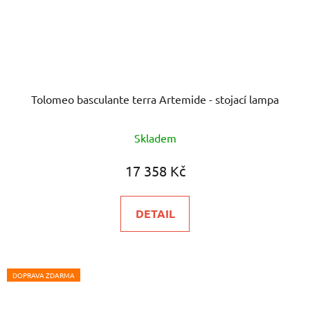
Tolomeo basculante terra Artemide - stojací lampa
Průměrné
Skladem
hodnocení
produktu
17 358 Kč
je
5,0
DETAIL
z
5
hvězdiček.
DOPRAVA ZDARMA