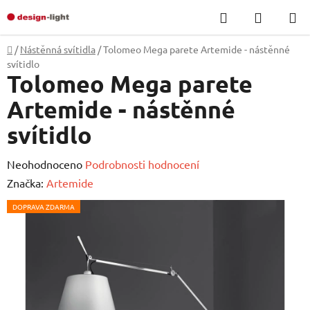
Přejít
Hledat
NÁKUP
na
KOŠÍK
obsah
Domů
/
Nástěnná svítidla
/
Tolomeo Mega parete Artemide - nástěnné
svítidlo
Tolomeo Mega parete
Artemide - nástěnné
svítidlo
Průměrné
Neohodnoceno
Podrobnosti hodnocení
hodnocení
Značka:
Artemide
produktu
DOPRAVA ZDARMA
je
0,0
z
5
hvězdiček.