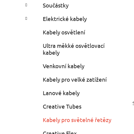
e
n
Součástky
í
p
Elektrické kabely
a
Kabely osvětlení
n
e
Ultra měkké osvětlovací
l
kabely
Venkovní kabely
Kabely pro velké zatížení
Lanové kabely
Creative Tubes
Kabely pro světelné řetězy
Creative Flex