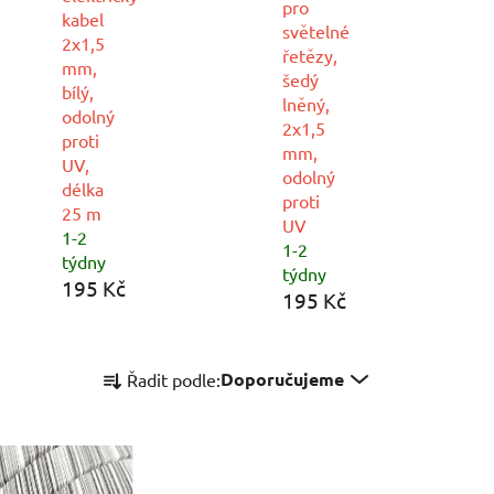
pro
kabel
světelné
2x1,5
řetězy,
mm,
šedý
bílý,
lněný,
odolný
2x1,5
proti
mm,
UV,
odolný
délka
proti
25 m
UV
1-2
1-2
týdny
týdny
195 Kč
195 Kč
Ř
Doporučujeme
Řadit podle:
a
z
e
n