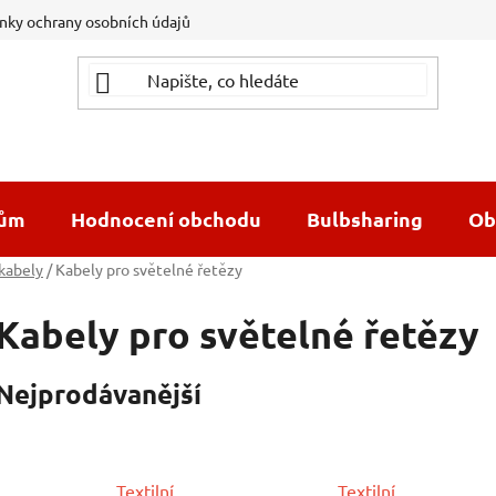
ky ochrany osobních údajů
dům
Hodnocení obchodu
Bulbsharing
Ob
 kabely
/
Kabely pro světelné řetězy
Kabely pro světelné řetězy
Nejprodávanější
Textilní
Textilní