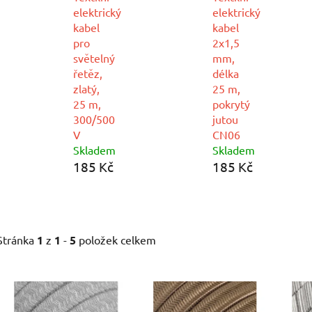
elektrický
elektrický
kabel
kabel
pro
2x1,5
světelný
mm,
řetěz,
délka
zlatý,
25 m,
25 m,
pokrytý
300/500
jutou
V
CN06
Skladem
Skladem
185 Kč
185 Kč
Stránka
1
z
1
-
5
položek celkem
V
ý