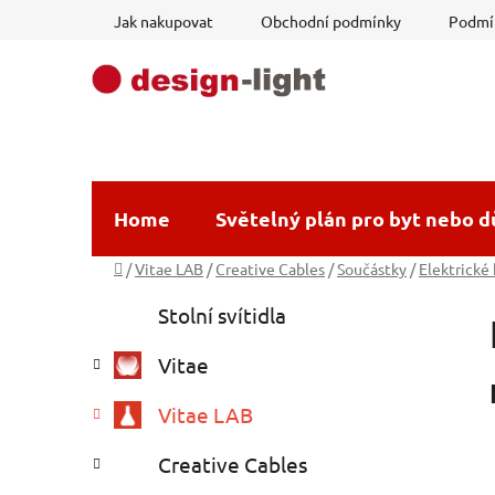
Přejít
Jak nakupovat
Obchodní podmínky
Podmín
na
obsah
Home
Světelný plán pro byt nebo 
Domů
/
Vitae LAB
/
Creative Cables
/
Součástky
/
Elektrické
P
K
Přeskočit
Stolní svítidla
a
o
kategorie
t
s
Vitae
e
t
g
r
Vitae LAB
o
a
r
Creative Cables
i
n