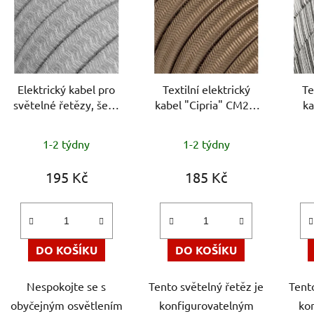
p
i
s
p
r
Elektrický kabel pro
Textilní elektrický
Te
o
světelné řetězy, šedý
kabel "Cipria" CM27,
ka
d
lněný, 2x1,5 mm,
2x1,5 mm, délka 25 m
Mél
u
odolný proti UV
1-2 týdny
1-2 týdny
k
t
195 Kč
185 Kč
ů
DO KOŠÍKU
DO KOŠÍKU
Nespokojte se s
Tento světelný řetěz je
Tento
obyčejným osvětlením
konfigurovatelným
ko