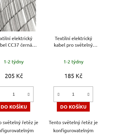
í
p
r
o
d
xtilní elektrický
Textilní elektrický
u
bel CC37 černá
kabel pro světelný
k
ange, 2x1,5 mm,
řetěz, stříbrný, 25 m,
t
délka 25 m
H05RNH2-F
1-2 týdny
1-2 týdny
ů
205 Kč
185 Kč
DO KOŠÍKU
DO KOŠÍKU
 světelný řetěz je
Tento světelný řetěz je
nfigurovatelným
konfigurovatelným