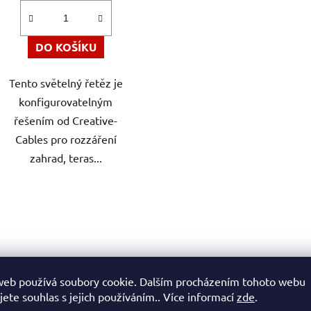
DO KOŠÍKU
Tento světelný řetěz je
konfigurovatelným
řešením od Creative-
Cables pro rozzáření
zahrad, teras...
O
v
l
á
d
a
web používá soubory cookie. Dalším procházením tohoto webu
c
jete souhlas s jejich používáním.. Více informací
zde
.