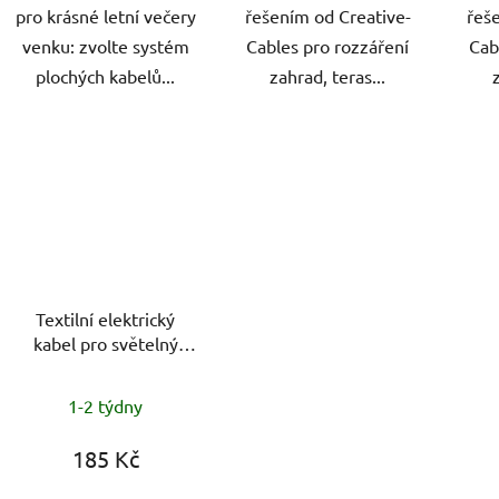
pro krásné letní večery
řešením od Creative-
řeš
venku: zvolte systém
Cables pro rozzáření
Cab
plochých kabelů...
zahrad, teras...
Textilní elektrický
kabel pro světelný
řetěz, šedý, 2x1,5 mm,
délka 25 m
1-2 týdny
185 Kč