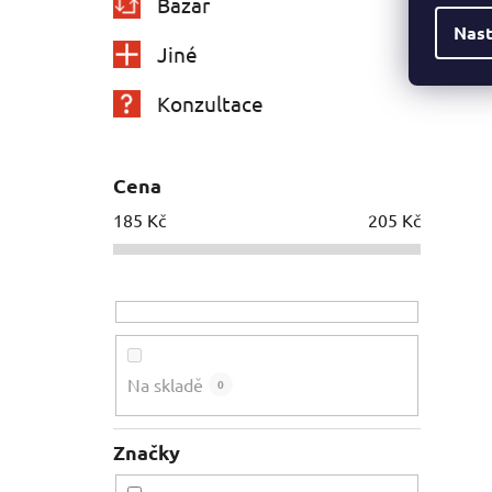
Bazar
Nast
Jiné
Konzultace
Cena
185
Kč
205
Kč
Na skladě
0
Značky