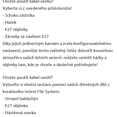
Chcete použít kabel venku?
Vyberte si z uvedeného příslušenství:
- Schuko zástrčka
- Háček
- E27 objímky
- Žárovky se závitem E27
Díky jejich jedinečným barvám a zcela konfigurovatelnému
nastavení, pomůže tento světelný řetěz dotvořit kouzelnou
atmosféru vašich letních večerů: můžete umístit háčky a
objímky tam, kde je chcete a skutečně potřebujete!
Chcete použít kabel uvnitř?
Vytvořte si vlastní sestavu pomocí našich dřevěných dílů z
kreativního řešení Filé System:
- Stropní baldachýn
- E27 objímka
- Nástěnná svorka