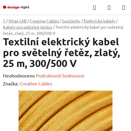
Přejít
Hledat
NÁKUP
na
KOŠÍK
obsah
Domů
/
Vitae LAB
/
Creative Cables
/
Součástky
/
Elektrické kabely
/
Kabely pro světelné řetězy
/
Textilní elektrický kabel pro světelný
řetěz, zlatý, 25 m, 300/500 V
Textilní elektrický kabel
pro světelný řetěz, zlatý,
25 m, 300/500 V
Průměrné
Neohodnoceno
Podrobnosti hodnocení
hodnocení
Značka:
Creative Cables
produktu
je
0,0
z
5
hvězdiček.