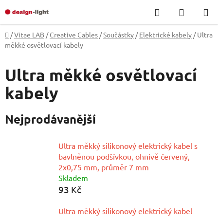
Přejít
Hledat
NÁKUP
na
KOŠÍK
obsah
Domů
/
Vitae LAB
/
Creative Cables
/
Součástky
/
Elektrické kabely
/
Ultra
měkké osvětlovací kabely
Ultra měkké osvětlovací
kabely
Nejprodávanější
Ultra měkký silikonový elektrický kabel s
bavlněnou podšívkou, ohnivě červený,
2x0,75 mm, průměr 7 mm
Skladem
93 Kč
Ultra měkký silikonový elektrický kabel