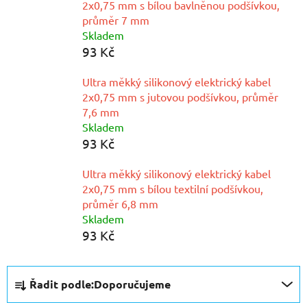
2x0,75 mm s bílou bavlněnou podšívkou,
průměr 7 mm
Skladem
93 Kč
Ultra měkký silikonový elektrický kabel
2x0,75 mm s jutovou podšívkou, průměr
7,6 mm
Skladem
93 Kč
Ultra měkký silikonový elektrický kabel
2x0,75 mm s bílou textilní podšívkou,
průměr 6,8 mm
Skladem
93 Kč
Ř
Řadit podle:
Doporučujeme
a