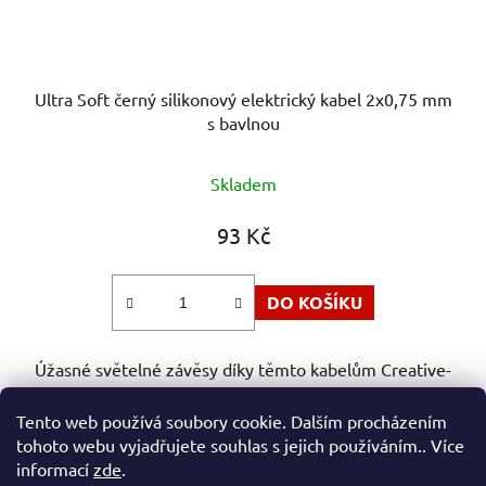
Ultra Soft černý silikonový elektrický kabel 2x0,75 mm
s bavlnou
Skladem
93 Kč
DO KOŠÍKU
Úžasné světelné závěsy díky těmto kabelům Creative-
Cables Ultra Soft. Silikonový plášť zvyšuje...
Tento web používá soubory cookie. Dalším procházením
tohoto webu vyjadřujete souhlas s jejich používáním.. Více
informací
zde
.