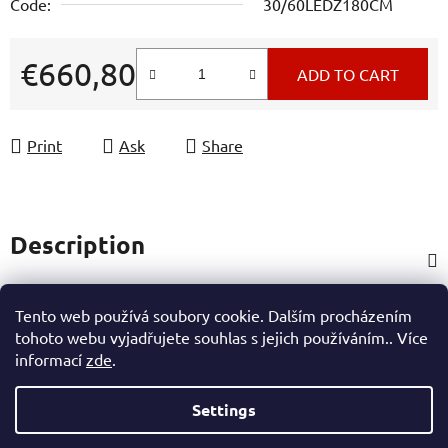
Code:
30/60LEDZ180CM
€660,80
ADD TO CART
Measure price:
Print
Ask
Share
Description
Product parameters
Tento web používá soubory cookie. Dalším procházením
tohoto webu vyjadřujete souhlas s jejich používáním.. Více
informací
zde
.
Rating
Settings
F