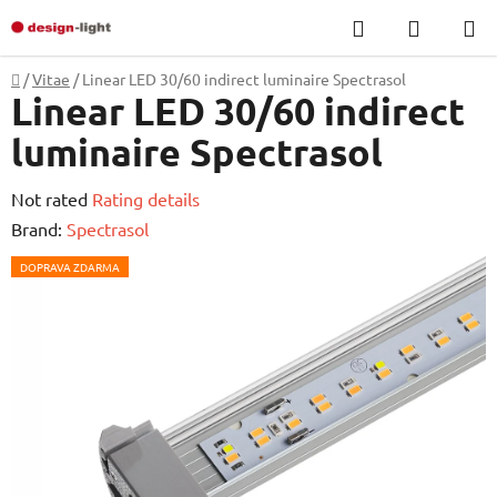
Skip
Search
SHOPP
to
CART
content
Home
/
Vitae
/
Linear LED 30/60 indirect luminaire Spectrasol
Linear LED 30/60 indirect
luminaire Spectrasol
The
Not rated
Rating details
average
Brand:
Spectrasol
product
DOPRAVA ZDARMA
rating
is
0,0
out
of
5
stars.