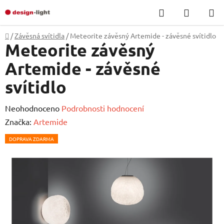
Přejít
Hledat
NÁKUP
na
KOŠÍK
obsah
Domů
/
Závěsná svítidla
/
Meteorite závěsný Artemide - závěsné svítidlo
Meteorite závěsný
Artemide - závěsné
svítidlo
Průměrné
Neohodnoceno
Podrobnosti hodnocení
hodnocení
Značka:
Artemide
produktu
DOPRAVA ZDARMA
je
0,0
z
5
hvězdiček.