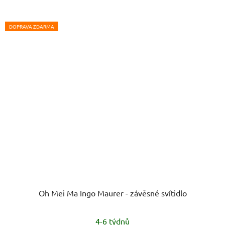
DOPRAVA ZDARMA
Oh Mei Ma Ingo Maurer - závěsné svítidlo
Průměrné
4-6 týdnů