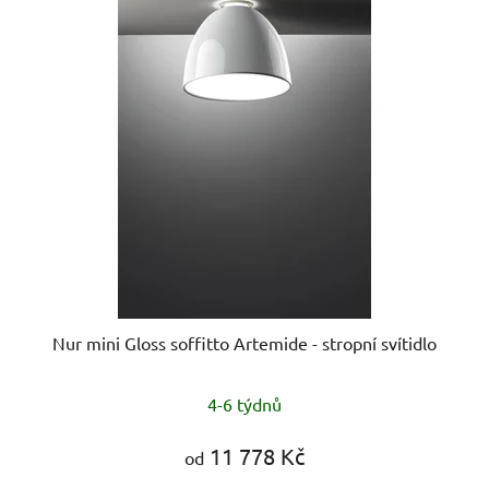
Nur mini Gloss soffitto Artemide - stropní svítidlo
Průměrné
4-6 týdnů
hodnocení
produktu
11 778 Kč
od
je